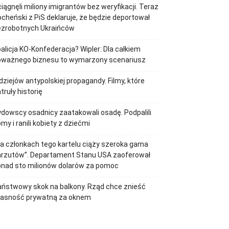
iągnęli miliony imigrantów bez weryfikacji. Teraz
cheński z PiS deklaruje, że będzie deportował
ezrobotnych Ukraińców
alicja KO-Konfederacja? Wipler: Dla całkiem
oważnego biznesu to wymarzony scenariusz
dziejów antypolskiej propagandy. Filmy, które
truły historię
dowscy osadnicy zaatakowali osadę. Podpalili
my i ranili kobiety z dziećmi
a członkach tego kartelu ciąży szeroka gama
arzutów”. Departament Stanu USA zaoferował
onad sto milionów dolarów za pomoc
ństwowy skok na balkony. Rząd chce znieść
łasność prywatną za oknem