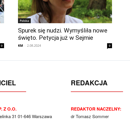
Polska
Spurek się nudzi. Wymyśliła nowe
święto. Petycja już w Sejmie
KM
-
2.08.2024
0
0
CIEL
REDAKCJA
. Z O.O.
REDAKTOR NACZELNY:
Jelinka 31 01-646 Warszawa
dr Tomasz Sommer