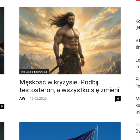
Ko
„N
St
śm
Le
im
Nauka i technika
Pi
Męskość w kryzysie. Podbij
F
testosteron, a wszystko się zmieni
AW
-
13.05.2026
0
M
ko
0
u
Tr
Dw