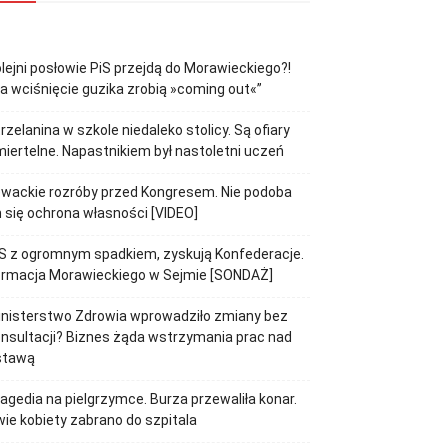
lejni posłowie PiS przejdą do Morawieckiego?!
a wciśnięcie guzika zrobią »coming out«”
rzelanina w szkole niedaleko stolicy. Są ofiary
iertelne. Napastnikiem był nastoletni uczeń
wackie rozróby przed Kongresem. Nie podoba
 się ochrona własności [VIDEO]
S z ogromnym spadkiem, zyskują Konfederacje.
ormacja Morawieckiego w Sejmie [SONDAŻ]
inisterstwo Zdrowia wprowadziło zmiany bez
nsultacji? Biznes żąda wstrzymania prac nad
stawą
agedia na pielgrzymce. Burza przewaliła konar.
ie kobiety zabrano do szpitala