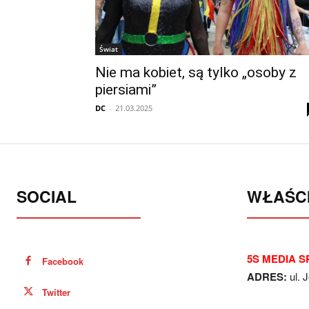
Świat
Nie ma kobiet, są tylko „osoby z
piersiami”
DC
-
21.03.2025
SOCIAL
WŁAŚCI
5S MEDIA SP
Facebook
ADRES:
ul. 
Twitter