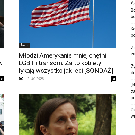
Śc
Bo
b
Ko
p
Świat
Z 
za
Młodzi Amerykanie mniej chętni
w
LGBT i transom. Za to kobiety
Ży
łykają wszystko jak leci [SONDAŻ]
do
DC
-
21.01.2026
0
0
„N
z
p
Pa
w