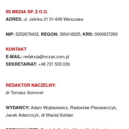
5S MEDIA SP. Z O.O.
ADRES:
ul. Jelinka 31 01-646 Warszawa
NIP:
5252676432,
REGON:
365416025,
KRS:
0000637269
KONTAKT
E-MAIL:
redakcja@nczas.com.pl
SEKRETARIAT:
+48 731 555 039
REDAKTOR NACZELNY:
dr Tomasz Sommer
WYDAWCY:
Adam Wojtasiewicz, Radosław Piwowarczyk,
Jacek Adamczyk, dr Maciej Sołdan