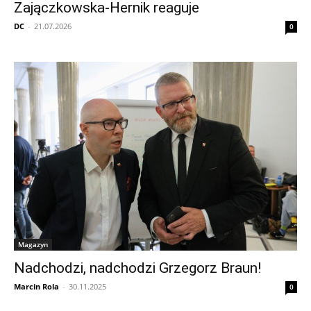
Zajączkowska-Hernik reaguje
DC
-
21.07.2026
0
Magazyn
Nadchodzi, nadchodzi Grzegorz Braun!
Marcin Rola
-
30.11.2025
0