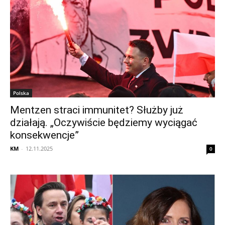
Polska
Mentzen straci immunitet? Służby już
działają. „Oczywiście będziemy wyciągać
konsekwencje”
KM
-
12.11.2025
0