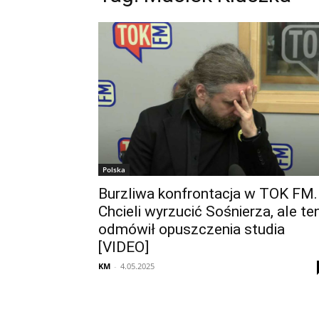
Polska
Burzliwa konfrontacja w TOK FM.
Chcieli wyrzucić Sośnierza, ale te
odmówił opuszczenia studia
[VIDEO]
KM
-
4.05.2025