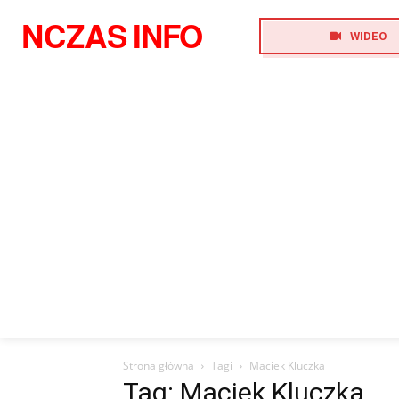
NCZAS
INFO
WIDEO
Strona główna
Tagi
Maciek Kluczka
Tag: Maciek Kluczka