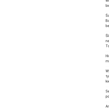
wi
bi
Śc
Bo
b
Śl
na
To
H
mi
Wy
ty
ki
Se
po
Am