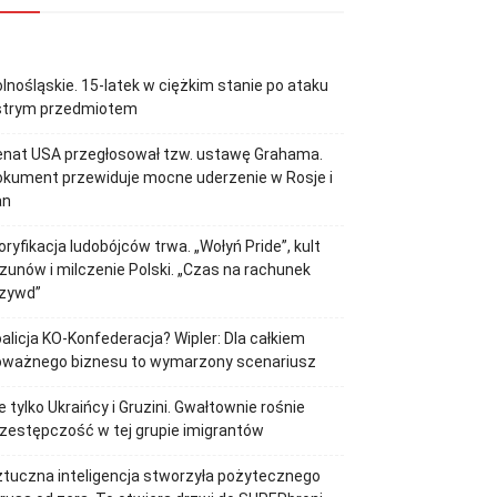
lnośląskie. 15-latek w ciężkim stanie po ataku
strym przedmiotem
enat USA przegłosował tzw. ustawę Grahama.
kument przewiduje mocne uderzenie w Rosje i
an
oryfikacja ludobójców trwa. „Wołyń Pride”, kult
zunów i milczenie Polski. „Czas na rachunek
rzywd”
alicja KO-Konfederacja? Wipler: Dla całkiem
oważnego biznesu to wymarzony scenariusz
e tylko Ukraińcy i Gruzini. Gwałtownie rośnie
zestępczość w tej grupie imigrantów
tuczna inteligencja stworzyła pożytecznego