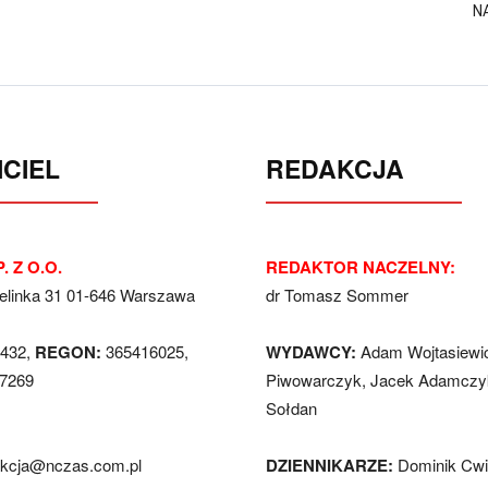
N
CIEL
REDAKCJA
. Z O.O.
REDAKTOR NACZELNY:
Jelinka 31 01-646 Warszawa
dr Tomasz Sommer
432,
REGON:
365416025,
WYDAWCY:
Adam Wojtasiewi
7269
Piwowarczyk, Jacek Adamczyk
Sołdan
akcja@nczas.com.pl
DZIENNIKARZE:
Dominik Cwi