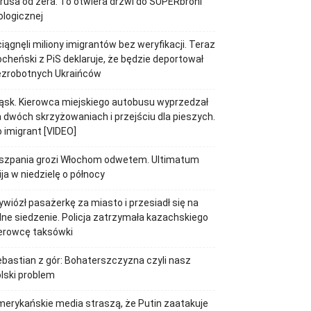
rusa od zera. To otwiera drzwi do SUPERbroni
ologicznej
iągnęli miliony imigrantów bez weryfikacji. Teraz
cheński z PiS deklaruje, że będzie deportował
ezrobotnych Ukraińców
ąsk. Kierowca miejskiego autobusu wyprzedzał
 dwóch skrzyżowaniach i przejściu dla pieszych.
 imigrant [VIDEO]
iszpania grozi Włochom odwetem. Ultimatum
ja w niedzielę o północy
wiózł pasażerkę za miasto i przesiadł się na
lne siedzenie. Policja zatrzymała kazachskiego
erowcę taksówki
bastian z gór: Bohaterszczyzna czyli nasz
lski problem
erykańskie media straszą, że Putin zaatakuje