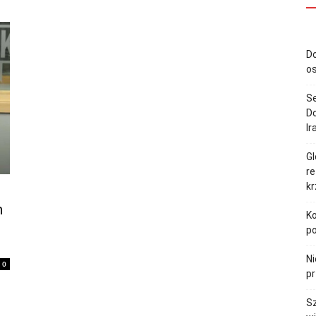
Do
o
S
Do
Ir
Gl
re
k
n
Ko
p
Ni
0
pr
Sz