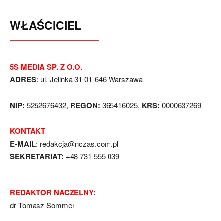
WŁAŚCICIEL
5S MEDIA SP. Z O.O.
ADRES:
ul. Jelinka 31 01-646 Warszawa
NIP:
5252676432,
REGON:
365416025,
KRS:
0000637269
KONTAKT
E-MAIL:
redakcja@nczas.com.pl
SEKRETARIAT:
+48 731 555 039
REDAKTOR NACZELNY:
dr Tomasz Sommer