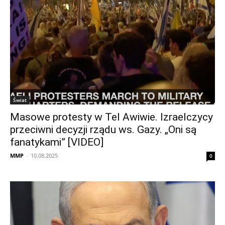
Świat
Masowe protesty w Tel Awiwie. Izraelczycy
przeciwni decyzji rządu ws. Gazy. „Oni są
fanatykami” [VIDEO]
MMP
-
10.08.2025
0