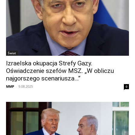
Świat
Izraelska okupacja Strefy Gazy.
Oświadczenie szefów MSZ. „W obliczu
najgorszego scenariusza…”
MMP
-
9.08.2025
0