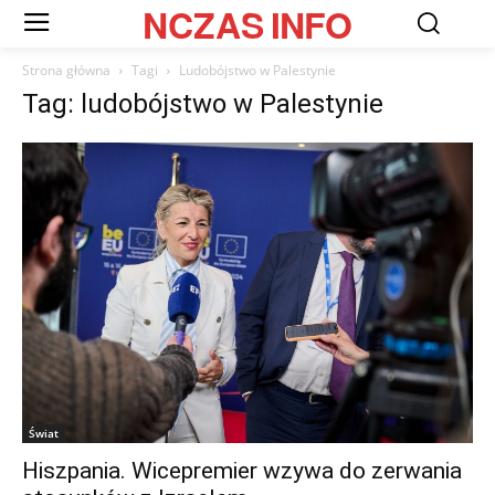
NCZAS
INFO
Strona główna
Tagi
Ludobójstwo w Palestynie
Tag: ludobójstwo w Palestynie
Świat
Hiszpania. Wicepremier wzywa do zerwania