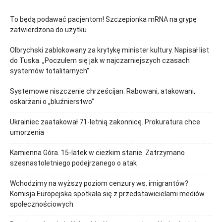
To będą podawać pacjentom! Szczepionka mRNA na grypę
zatwierdzona do użytku
Olbrychski zablokowany za krytykę minister kultury. Napisał list
do Tuska. „Poczułem się jak w najczarniejszych czasach
systemów totalitarnych”
Systemowe niszczenie chrześcijan. Rabowani, atakowani,
oskarżani o „bluźnierstwo”
Ukrainiec zaatakował 71-letnią zakonnicę. Prokuratura chce
umorzenia
Kamienna Góra. 15-latek w cieżkim stanie. Zatrzymano
szesnastoletniego podejrzanego o atak
Wchodzimy na wyższy poziom cenzury ws. imigrantów?
Komisja Europejska spotkała się z przedstawicielami mediów
społecznościowych