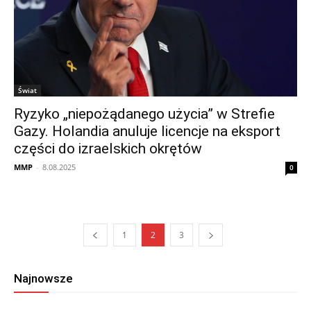
Świat
Ryzyko „niepożądanego użycia” w Strefie
Gazy. Holandia anuluje licencje na eksport
części do izraelskich okrętów
MMP
-
8.08.2025
0
1
2
3
Najnowsze