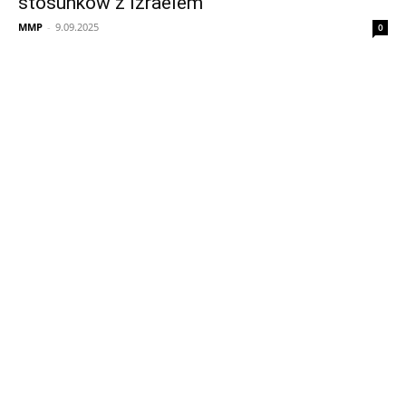
stosunków z Izraelem
MMP
-
9.09.2025
0