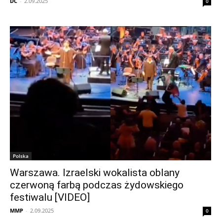
DC
-
2.09.2025
0
Polska
Warszawa. Izraelski wokalista oblany
czerwoną farbą podczas żydowskiego
festiwalu [VIDEO]
MMP
-
2.09.2025
0