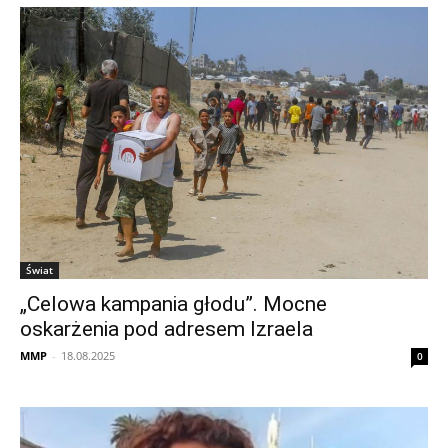
Świat
„Celowa kampania głodu”. Mocne
oskarżenia pod adresem Izraela
MMP
-
18.08.2025
0