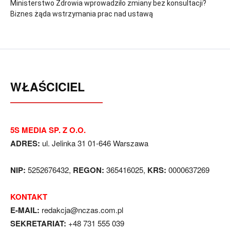
Ministerstwo Zdrowia wprowadziło zmiany bez konsultacji?
Biznes żąda wstrzymania prac nad ustawą
WŁAŚCICIEL
5S MEDIA SP. Z O.O.
ADRES:
ul. Jelinka 31 01-646 Warszawa
NIP:
5252676432,
REGON:
365416025,
KRS:
0000637269
KONTAKT
E-MAIL:
redakcja@nczas.com.pl
SEKRETARIAT:
+48 731 555 039