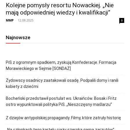
Kolejne pomysły resortu Nowackiej. „Nie
mają odpowiedniej wiedzy i kwalifikacji”
MMP
-
12.08.2025
0
Najnowsze
PiS z ogromnym spadkiem, zyskują Konfederacje. Formacja
Morawieckiego w Sejmie [SONDAŻ]
Żydowscy osadnicy zaatakowali osadę. Podpalili domy i ranili
kobiety z dziećmi
Bocheński przedstawił postulat ws. Ukraińców. Bosak i Fritz
ostro wypunktowali polityka PiS. „Nieszczęsny maślarzu”
Z dziejów antypolskiej propagandy. Filmy, które zatruły historię
„Na członkach tego kartelu ciąży szeroka gama zarzutów”.