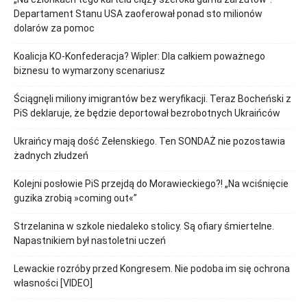
Departament Stanu USA zaoferował ponad sto milionów
dolarów za pomoc
Koalicja KO-Konfederacja? Wipler: Dla całkiem poważnego
biznesu to wymarzony scenariusz
Ściągnęli miliony imigrantów bez weryfikacji. Teraz Bocheński z
PiS deklaruje, że będzie deportował bezrobotnych Ukraińców
Ukraińcy mają dość Zełenskiego. Ten SONDAŻ nie pozostawia
żadnych złudzeń
Kolejni posłowie PiS przejdą do Morawieckiego?! „Na wciśnięcie
guzika zrobią »coming out«”
Strzelanina w szkole niedaleko stolicy. Są ofiary śmiertelne.
Napastnikiem był nastoletni uczeń
Lewackie rozróby przed Kongresem. Nie podoba im się ochrona
własności [VIDEO]