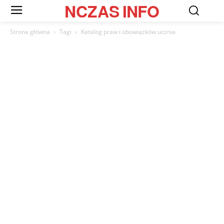
NCZAS
INFO
Strona główna
Tagi
Katalog praw i obowiązków ucznia