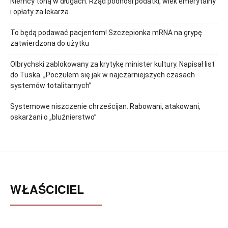
Niemcy toną w długach. Rząd podnosi podatki, wiek emerytalny
i opłaty za lekarza
To będą podawać pacjentom! Szczepionka mRNA na grypę
zatwierdzona do użytku
Olbrychski zablokowany za krytykę minister kultury. Napisał list
do Tuska. „Poczułem się jak w najczarniejszych czasach
systemów totalitarnych”
Systemowe niszczenie chrześcijan. Rabowani, atakowani,
oskarżani o „bluźnierstwo”
WŁAŚCICIEL