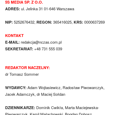
5S MEDIA SP. Z O.O.
ADRES:
ul. Jelinka 31 01-646 Warszawa
NIP:
5252676432,
REGON:
365416025,
KRS:
0000637269
KONTAKT
E-MAIL:
redakcja@nczas.com.pl
SEKRETARIAT:
+48 731 555 039
REDAKTOR NACZELNY:
dr Tomasz Sommer
WYDAWCY:
Adam Wojtasiewicz, Radosław Piwowarczyk,
Jacek Adamczyk, dr Maciej Sołdan
DZIENNIKARZE:
Dominik Cwikła, Marta Maciejewska-
Piwowarczyk, Kamil Małachowski, Bogdan Dobosz