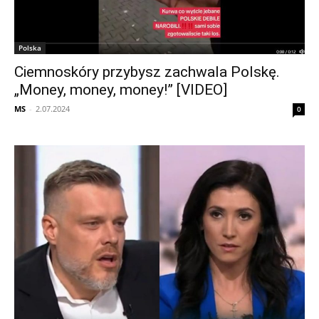
Polska
Ciemnoskóry przybysz zachwala Polskę.
„Money, money, money!” [VIDEO]
MS
-
2.07.2024
0