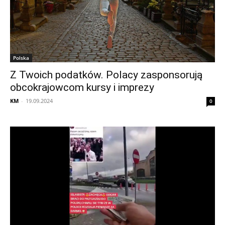
Polska
Z Twoich podatków. Polacy zasponsorują
obcokrajowcom kursy i imprezy
KM
-
19.09.2024
0