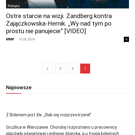
Polityka
Ostre starcie na wizji. Zandberg kontra
Zajączkowska-Hernik. „Wy nad tym po
prostu nie panujecie” [VIDEO]
MMP
-
16.06.2024
0
5
6
7
Najnowsze
Z Bidenem jest źle. „Rak się rozprzestrzenił”
Gruźlica w Warszawie. Chorobę rozpoznano u pracownicy
placówki oświatowej i jednego dziecka, a u trojga kolejnych