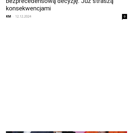
bezprecedensową decyzję. Już straszą
konsekwencjami
KM
-
12.12.2024
0