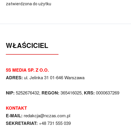
zatwierdzona do użytku
WŁAŚCICIEL
5S MEDIA SP. Z O.O.
ADRES:
ul. Jelinka 31 01-646 Warszawa
NIP:
5252676432,
REGON:
365416025,
KRS:
0000637269
KONTAKT
E-MAIL:
redakcja@nczas.com.pl
SEKRETARIAT:
+48 731 555 039