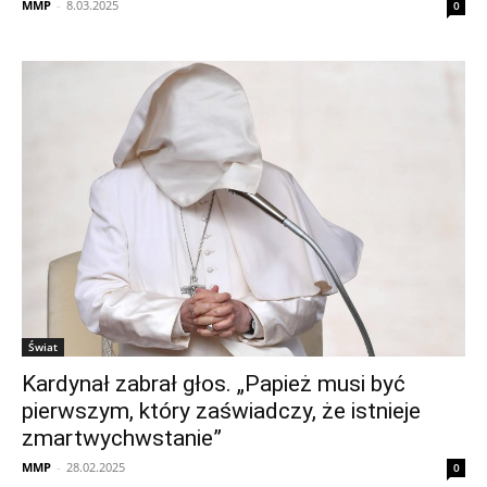
MMP
-
8.03.2025
0
Świat
Kardynał zabrał głos. „Papież musi być
pierwszym, który zaświadczy, że istnieje
zmartwychwstanie”
MMP
-
28.02.2025
0