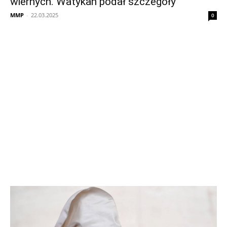
wiernych. Watykan podał szczegóły
MMP
-
22.03.2025
0