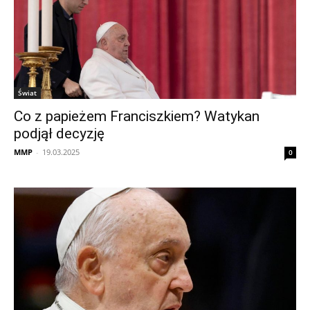
Świat
Co z papieżem Franciszkiem? Watykan
podjął decyzję
MMP
-
19.03.2025
0