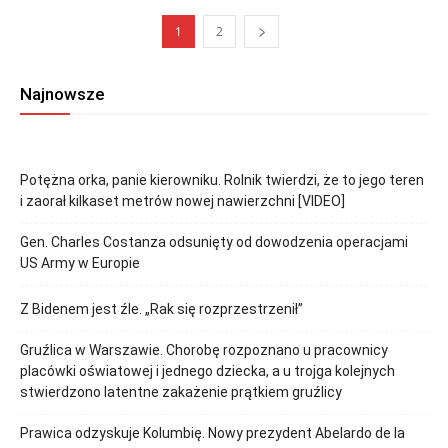
1
2
Najnowsze
Potężna orka, panie kierowniku. Rolnik twierdzi, że to jego teren
i zaorał kilkaset metrów nowej nawierzchni [VIDEO]
Gen. Charles Costanza odsunięty od dowodzenia operacjami
US Army w Europie
Z Bidenem jest źle. „Rak się rozprzestrzenił”
Gruźlica w Warszawie. Chorobę rozpoznano u pracownicy
placówki oświatowej i jednego dziecka, a u trojga kolejnych
stwierdzono latentne zakażenie prątkiem gruźlicy
Prawica odzyskuje Kolumbię. Nowy prezydent Abelardo de la