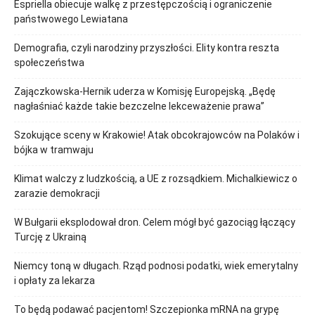
Espriella obiecuje walkę z przestępczością i ograniczenie
państwowego Lewiatana
Demografia, czyli narodziny przyszłości. Elity kontra reszta
społeczeństwa
Zajączkowska-Hernik uderza w Komisję Europejską. „Będę
nagłaśniać każde takie bezczelne lekceważenie prawa”
Szokujące sceny w Krakowie! Atak obcokrajowców na Polaków i
bójka w tramwaju
Klimat walczy z ludzkością, a UE z rozsądkiem. Michalkiewicz o
zarazie demokracji
W Bułgarii eksplodował dron. Celem mógł być gazociąg łączący
Turcję z Ukrainą
Niemcy toną w długach. Rząd podnosi podatki, wiek emerytalny
i opłaty za lekarza
To będą podawać pacjentom! Szczepionka mRNA na grypę