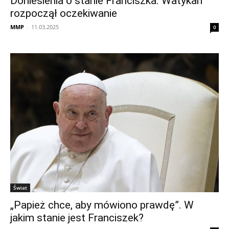
Doniesienia o stanie Franciszka. Watykan
rozpoczął oczekiwanie
MMP
-
11.03.2025
0
Świat
„Papież chce, aby mówiono prawdę”. W
jakim stanie jest Franciszek?