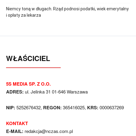
Niemcy toną w długach. Rząd podnosi podatki, wiek emerytalny
i opłaty za lekarza
WŁAŚCICIEL
5S MEDIA SP. Z O.O.
ADRES:
ul. Jelinka 31 01-646 Warszawa
NIP:
5252676432,
REGON:
365416025,
KRS:
0000637269
KONTAKT
E-MAIL:
redakcja@nczas.com.pl