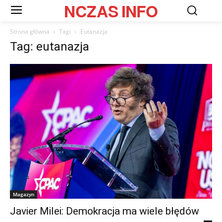
NCZAS
INFO
Strona główna
Tagi
Eutanazja
Tag: eutanazja
Magazyn
Javier Milei: Demokracja ma wiele błędów