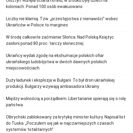
Olsztyn. Runęła ściana hotelu, w środku były dzieci na
koloniach. Ponad 100 osób ewakuowano
Liczby nie kłamią. Tzw. „przestępstwa z nienawiści” wobec
Ukraińców w Polsce to margines
W środę całkowite zaćmienie Słońca. Nad Polską Księżyc
zasłoni ponad 80 proc. tarczy słonecznej
Ukraińcy wydali zgodę na ekshumacje polskich ofiar
ukraińskiego ludobójstwa w dwóch dawnych polskich
miejscowościach
Duży ładunek i eksplozja w Bułgarii. To był dron ukraińskiej
produkcji. Bułgarzy wzywają ambasadora Ukrainy
Między wolnością a porządkiem. Libertarianie spierają się o rolę
państwa
Olbrychski zablokowany za krytykę minister kultury. Napisał list
do Tuska. „Poczułem się jak w najczarniejszych czasach
systemów totalitarnych”