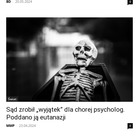
BD
-
20.05.2024
0
Świat
Sąd zrobił „wyjątek” dla chorej psycholog.
Poddano ją eutanazji
MMP
-
23.04.2024
0