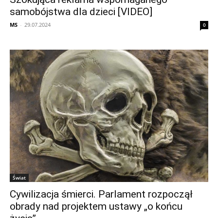
samobójstwa dla dzieci [VIDEO]
MS
-
29.07.2024
0
Świat
Cywilizacja śmierci. Parlament rozpoczął
obrady nad projektem ustawy „o końcu