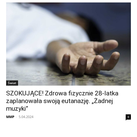
Świat
SZOKUJĄCE! Zdrowa fizycznie 28-latka
zaplanowała swoją eutanazję. „Żadnej
muzyki”
MMP
-
5.04.2024
0