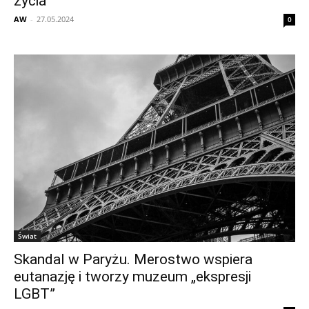
życia”
AW
-
27.05.2024
0
Świat
Skandal w Paryżu. Merostwo wspiera
eutanazję i tworzy muzeum „ekspresji
LGBT”