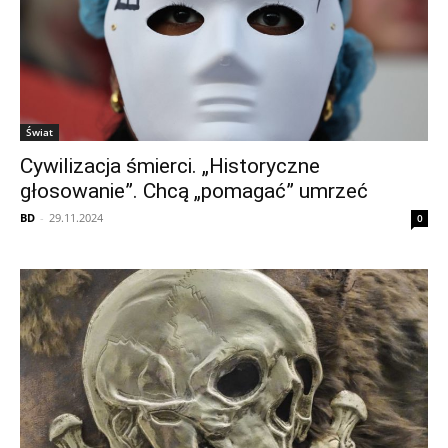
Świat
Cywilizacja śmierci. „Historyczne
głosowanie”. Chcą „pomagać” umrzeć
BD
-
29.11.2024
0