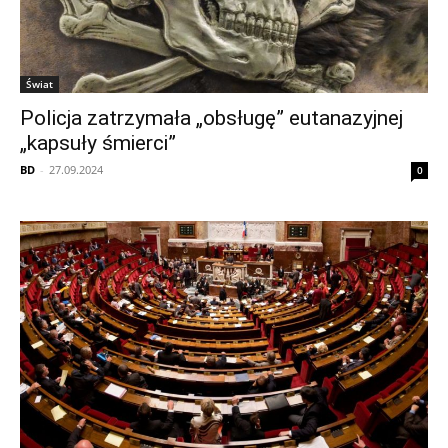
Świat
Policja zatrzymała „obsługę” eutanazyjnej
„kapsuły śmierci”
BD
-
27.09.2024
0