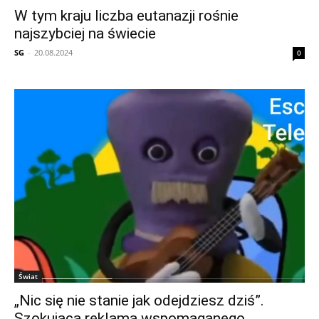
W tym kraju liczba eutanazji rośnie
najszybciej na świecie
SG
-
20.08.2024
0
Świat
„Nic się nie stanie jak odejdziesz dziś”.
Szokująca reklama wspomaganego