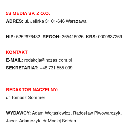
5S MEDIA SP. Z O.O.
ADRES:
ul. Jelinka 31 01-646 Warszawa
NIP:
5252676432,
REGON:
365416025,
KRS:
0000637269
KONTAKT
E-MAIL:
redakcja@nczas.com.pl
SEKRETARIAT:
+48 731 555 039
REDAKTOR NACZELNY:
dr Tomasz Sommer
WYDAWCY:
Adam Wojtasiewicz, Radosław Piwowarczyk,
Jacek Adamczyk, dr Maciej Sołdan