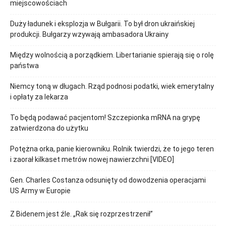
miejscowościach
Duży ładunek i eksplozja w Bułgarii. To był dron ukraińskiej
produkcji. Bułgarzy wzywają ambasadora Ukrainy
Między wolnością a porządkiem. Libertarianie spierają się o rolę
państwa
Niemcy toną w długach. Rząd podnosi podatki, wiek emerytalny
i opłaty za lekarza
To będą podawać pacjentom! Szczepionka mRNA na grypę
zatwierdzona do użytku
Potężna orka, panie kierowniku. Rolnik twierdzi, że to jego teren
i zaorał kilkaset metrów nowej nawierzchni [VIDEO]
Gen. Charles Costanza odsunięty od dowodzenia operacjami
US Army w Europie
Z Bidenem jest źle. „Rak się rozprzestrzenił”