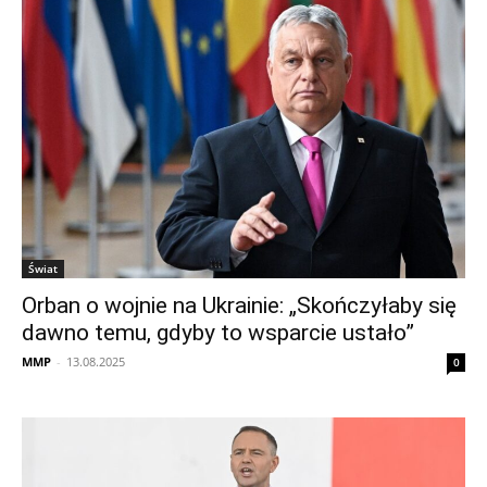
Świat
Orban o wojnie na Ukrainie: „Skończyłaby się
dawno temu, gdyby to wsparcie ustało”
MMP
-
13.08.2025
0