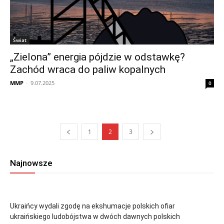
Świat
„Zielona” energia pójdzie w odstawkę?
Zachód wraca do paliw kopalnych
MMP
-
9.07.2025
0
1
2
3
Najnowsze
Ukraińcy wydali zgodę na ekshumacje polskich ofiar
ukraińskiego ludobójstwa w dwóch dawnych polskich