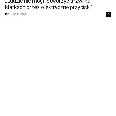
„Ludzie nie mogli otworzyć drzwi na
klatkach przez elektryczne przyciski”
DC
-
20.11.2025
0