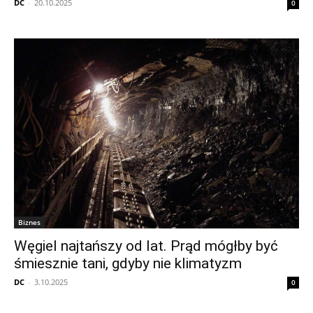
DC
-
20.10.2025
0
Biznes
Węgiel najtańszy od lat. Prąd mógłby być
śmiesznie tani, gdyby nie klimatyzm
DC
-
3.10.2025
0