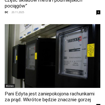
część składów metra i podmiejskich
pociągów”
DC
-
20.11.2025
0
Biznes
Pani Edyta jest zaniepokojona rachunkami
za prąd. Wkrótce będzie znacznie gorzej