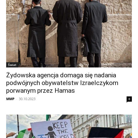
Świat
Żydowska agencja domaga się nadania
podwójnych obywatelstw Izraelczykom
porwanym przez Hamas
MMP
-
30.10.2023
0