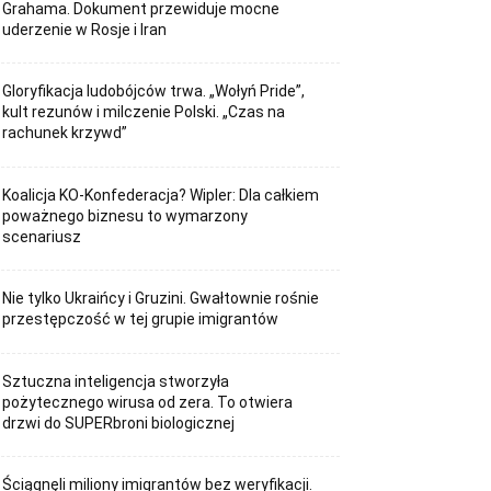
Grahama. Dokument przewiduje mocne
uderzenie w Rosje i Iran
Gloryfikacja ludobójców trwa. „Wołyń Pride”,
kult rezunów i milczenie Polski. „Czas na
rachunek krzywd”
Koalicja KO-Konfederacja? Wipler: Dla całkiem
poważnego biznesu to wymarzony
scenariusz
Nie tylko Ukraińcy i Gruzini. Gwałtownie rośnie
przestępczość w tej grupie imigrantów
Sztuczna inteligencja stworzyła
pożytecznego wirusa od zera. To otwiera
drzwi do SUPERbroni biologicznej
Ściągnęli miliony imigrantów bez weryfikacji.