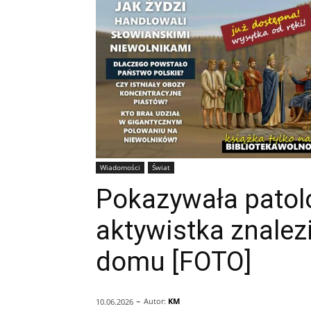
Wiadomości
Świat
Pokazywała patolo
aktywistka znale
domu [FOTO]
-
Autor:
KM
10.06.2026