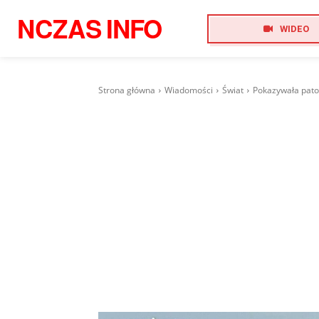
NCZAS
INFO
WIDEO
Strona główna
Wiadomości
Świat
Pokazywała pato