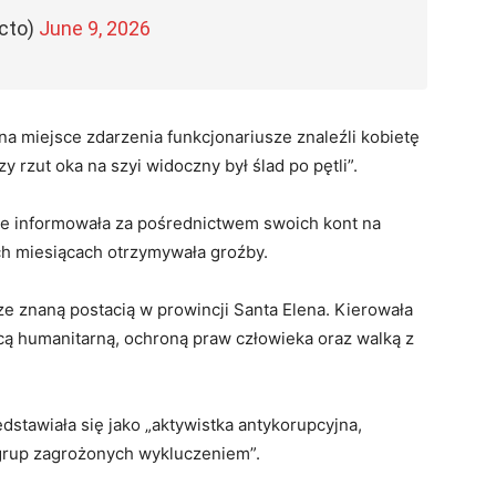
ecto)
June 9, 2026
 na miejsce zdarzenia funkcjonariusze znaleźli kobietę
 rzut oka na szyi widoczny był ślad po pętli”.
ie informowała za pośrednictwem swoich kont na
ch miesiącach otrzymywała groźby.
ze znaną postacią w prowincji Santa Elena. Kierowała
cą humanitarną, ochroną praw człowieka oraz walką z
stawiała się jako „aktywistka antykorupcyjna,
grup zagrożonych wykluczeniem”.