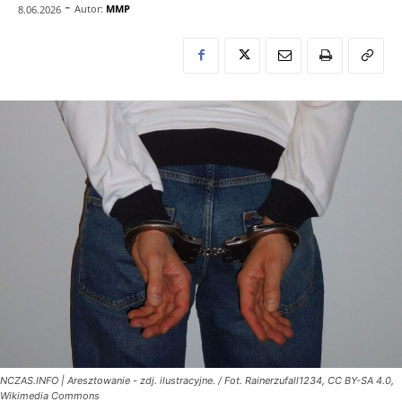
-
Autor:
MMP
8.06.2026
NCZAS.INFO | Aresztowanie - zdj. ilustracyjne. / Fot. Rainerzufall1234, CC BY-SA 4.0,
Wikimedia Commons