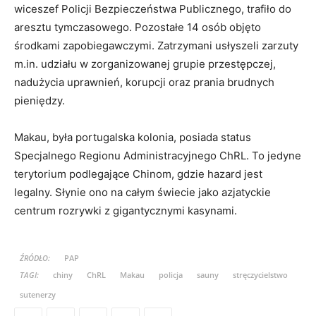
wiceszef Policji Bezpieczeństwa Publicznego, trafiło do
aresztu tymczasowego. Pozostałe 14 osób objęto
środkami zapobiegawczymi. Zatrzymani usłyszeli zarzuty
m.in. udziału w zorganizowanej grupie przestępczej,
nadużycia uprawnień, korupcji oraz prania brudnych
pieniędzy.
Makau, była portugalska kolonia, posiada status
Specjalnego Regionu Administracyjnego ChRL. To jedyne
terytorium podlegające Chinom, gdzie hazard jest
legalny. Słynie ono na całym świecie jako azjatyckie
centrum rozrywki z gigantycznymi kasynami.
ŹRÓDŁO:
PAP
TAGI:
chiny
ChRL
Makau
policja
sauny
stręczycielstwo
sutenerzy