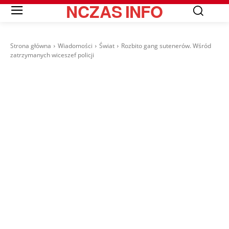
NCZAS
INFO
Strona główna
Wiadomości
Świat
Rozbito gang sutenerów. Wśród
zatrzymanych wiceszef policji