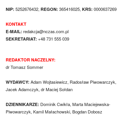
NIP:
5252676432,
REGON:
365416025,
KRS:
0000637269
KONTAKT
E-MAIL:
redakcja@nczas.com.pl
SEKRETARIAT:
+48 731 555 039
REDAKTOR NACZELNY:
dr Tomasz Sommer
WYDAWCY:
Adam Wojtasiewicz, Radosław Piwowarczyk,
Jacek Adamczyk, dr Maciej Sołdan
DZIENNIKARZE:
Dominik Cwikła, Marta Maciejewska-
Piwowarczyk, Kamil Małachowski, Bogdan Dobosz