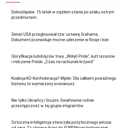
Dolnośląskie. 15-latek w ciężkim stanie po ataku ostrym
przedmiotem
Senat USA przegłosował tzw. ustawę Grahama.
Dokument przewiduje mocne uderzenie w Rosje i Iran
Gloryfikacja ludobójców trwa. „Wołyń Pride”, kult rezunów
i milczenie Polski. „Czas na rachunek krzywd”
Koalicja KO-Konfederacja? Wipler: Dla całkiem poważnego
biznesu to wymarzony scenariusz
Nie tylko Ukraińcy i Gruzini. Gwałtownie rośnie
przestępczość w tej grupie imigrantów
Sztuczna inteligencja stworzyła pożytecznego wirusa
od zera. To otwiera drzwi do SUPERbroni biologicznej