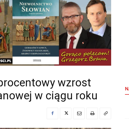
oprocentowy wzrost
N
anowej w ciągu roku