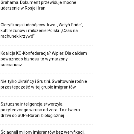
Grahama. Dokument przewiduje mocne
uderzenie w Rosje i Iran
Gloryfikacja ludobójców trwa. „Wołyń Pride”,
kult rezunów i milczenie Polski. „Czas na
rachunek krzywd”
Koalicja KO-Konfederacja? Wipler: Dla całkiem
poważnego biznesu to wymarzony
scenariusz
Nie tylko Ukraińcy i Gruzini. Gwałtownie rośnie
przestępczość w tej grupie imigrantów
Sztuczna inteligencja stworzyła
pożytecznego wirusa od zera. To otwiera
drzwi do SUPERbroni biologicznej
Ściągnęli miliony imigrantów bez weryfikacji.