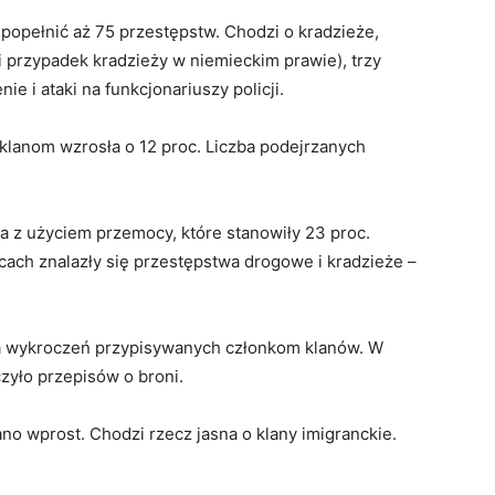
 popełnić aż 75 przestępstw. Chodzi o kradzieże,
i przypadek kradzieży w niemieckim prawie), trzy
 i ataki na funkcjonariuszy policji.
klanom wzrosła o 12 proc. Liczba podejrzanych
a z użyciem przemocy, które stanowiły 23 proc.
cach znalazły się przestępstwa drogowe i kradzieże –
zba wykroczeń przypisywanych członkom klanów. W
czyło przepisów o broni.
o wprost. Chodzi rzecz jasna o klany imigranckie.