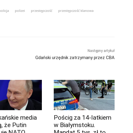
policja
polizei
przestępczość
przestępczość klanowa
Następny artykuł
Gdański urzędnik zatrzymany przez CBA
ańskie media
Pościg za 14-latkiem
, że Putin
w Białymstoku.
uje NATO.
Mandat 5 tys. zł to