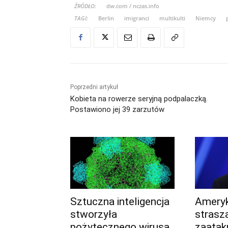
ŹRÓDŁO:
dw.com / nczas.info
TAGI:
Berlin
imigranci
multikulti
Niemcy
Poprzedni artykuł
Kobieta na rowerze seryjną podpalaczką.
Postawiono jej 39 zarzutów
Sztuczna inteligencja
Ameryk
stworzyła
straszą
pożytecznego wirusa
zaatak