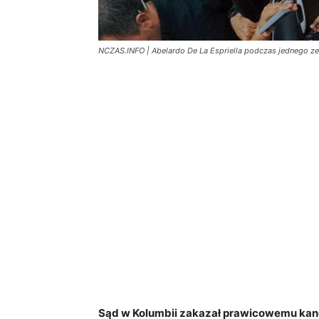
NCZAS.INFO | Abelardo De La Espriella podczas jednego ze 
Sąd w Kolumbii zakazał prawicowemu kandy