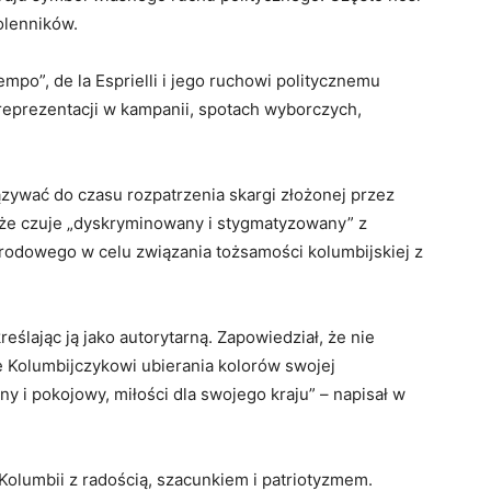
olenników.
empo”, de la Esprielli i jego ruchowi politycznemu
reprezentacji w kampanii, spotach wyborczych,
ywać do czasu rozpatrzenia skargi złożonej przez
 że czuje „dyskryminowany i stygmatyzowany” z
dowego w celu związania tożsamości kolumbijskiej z
reślając ją jako autorytarną. Zapowiedział, że nie
że Kolumbijczykowi ubierania kolorów swojej
y i pokojowy, miłości dla swojego kraju” – napisał w
Kolumbii z radością, szacunkiem i patriotyzmem.