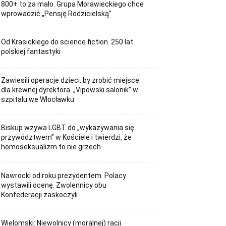
800+ to za mało. Grupa Morawieckiego chce
wprowadzić „Pensję Rodzicielską”
Od Krasickiego do science fiction. 250 lat
polskiej fantastyki
Zawiesili operacje dzieci, by zrobić miejsce
dla krewnej dyrektora. „Vipowski salonik” w
szpitalu we Włocławku
Biskup wzywa LGBT do „wykazywania się
przywództwem” w Kościele i twierdzi, że
homoseksualizm to nie grzech
Nawrocki od roku prezydentem. Polacy
wystawili ocenę. Zwolennicy obu
Konfederacji zaskoczyli
Wielomski: Niewolnicy (moralnej) racji