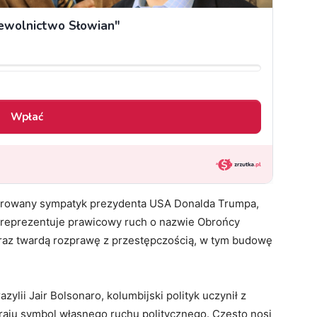
eklarowany sympatyk prezydenta USA Donalda Trumpa,
 reprezentuje prawicowy ruch o nazwie Obrońcy
raz twardą rozprawę z przestępczością, w tym budowę
lii Jair Bolsonaro, kolumbijski polityk uczynił z
 kraju symbol własnego ruchu politycznego. Często nosi