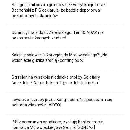
Ściągnęli miliony imigrantów bez weryfikacji. Teraz
Bocheński z PiS deklaruje, że będzie deportował
bezrobotnych Ukraińców
Ukraińcy mają dość Zełenskiego. Ten SONDAŻ nie
pozostawia żadnych złudzeń
Kolejni posłowie PiS przejdą do Morawieckiego?! „Na
wciśnięcie guzika zrobią »coming out«”
Strzelanina w szkole niedaleko stolicy. Są ofiary
śmiertelne. Napastnikiem był nastoletni uczeń
Lewackie rozróby przed Kongresem. Nie podoba im się
ochrona własności [VIDEO]
PiS z ogromnym spadkiem, zyskują Konfederacje.
Formacja Morawieckiego w Sejmie [SONDAŻ]