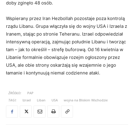
doby zginęło 48 osób.
Wspierany przez Iran Hezbollah pozostaje poza kontrolą
rządu Libanu. Grupa włączyła się do wojny USA i Izraela z
Iranem, stając po stronie Teheranu. Izrael odpowiedział
intensywną operacją, zajmując południe Libanu i tworząc
tam – jak to określił – strefę buforową. Od 16 kwietnia w
Libanie formalnie obowiązuje rozejm ogłoszony przez
USA, ale obie strony oskarżają się wzajemnie o jego
łamanie i kontynuują niemal codzienne ataki.
ŹRÓDŁO:
PAP
TAGI:
Izrael
Liban
USA
wojna na Bliskim Wschodzie