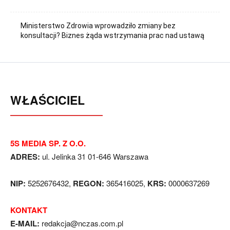
Ministerstwo Zdrowia wprowadziło zmiany bez
konsultacji? Biznes żąda wstrzymania prac nad ustawą
WŁAŚCICIEL
5S MEDIA SP. Z O.O.
ADRES:
ul. Jelinka 31 01-646 Warszawa
NIP:
5252676432,
REGON:
365416025,
KRS:
0000637269
KONTAKT
E-MAIL:
redakcja@nczas.com.pl