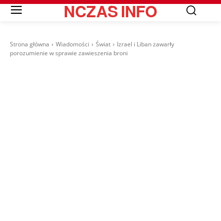
NCZAS
INFO
Strona główna
Wiadomości
Świat
Izrael i Liban zawarły
porozumienie w sprawie zawieszenia broni