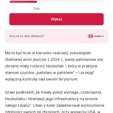
Ma to być krok w kierunku realizacji zobowiązań
libańskiej armii jeszcze z 2024 r., kiedy państwowe siły
zbrojne miały rozbroić Hezbollah – który w praktyce
stanowi szyickie „państwo w państwie” – i przejąć
wyłączną kontrolę nad swoim terytorium.
Izrael podkreślił, że trwały pokój wymaga „rozbrojenia
Hezbollahu i likwidacji jego infrastruktury na terenie
całego Libanu”. Liban z kolei zadeklarował wzmocnienie
zdolności swoich sił zbrojnych, przy wsparciu USA, w