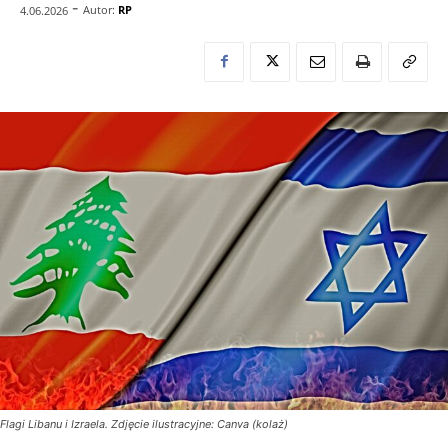
-
Autor:
RP
4.06.2026
Flagi Libanu i Izraela. Zdjęcie ilustracyjne: Canva (kolaż)