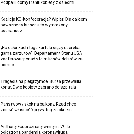
Podpalili domy i ranili kobiety z dziećmi
Koalicja KO-Konfederacja? Wipler: Dla całkiem
poważnego biznesu to wymarzony
scenariusz
„Na członkach tego kartelu ciąży szeroka
gama zarzutów”. Departament Stanu USA
zaoferował ponad sto milionów dolarów za
pomoc
Tragedia na pielgrzymce. Burza przewaliła
konar. Dwie kobiety zabrano do szpitala
Państwowy skok na balkony. Rząd chce
znieść własność prywatną za oknem
Anthony Fauci uznany winnym. W tle
ogłoszona pandemia koronawirusa