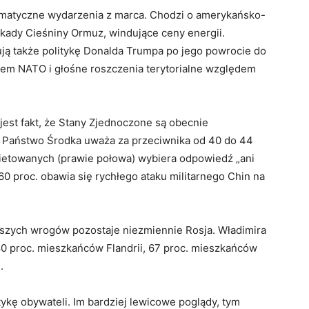
amatyczne wydarzenia z marca. Chodzi o amerykańsko-
blokady Cieśniny Ormuz, windujące ceny energii.
ą także politykę Donalda Trumpa po jego powrocie do
sem NATO i głośne roszczenia terytorialne względem
est fakt, że Stany Zjednoczone są obecnie
. Państwo Środka uważa za przeciwnika od 40 do 44
ietowanych (prawie połowa) wybiera odpowiedź „ani
 60 proc. obawia się rychłego ataku militarnego Chin na
zych wrogów pozostaje niezmiennie Rosja. Władimira
80 proc. mieszkańców Flandrii, 67 proc. mieszkańców
.
ykę obywateli. Im bardziej lewicowe poglądy, tym