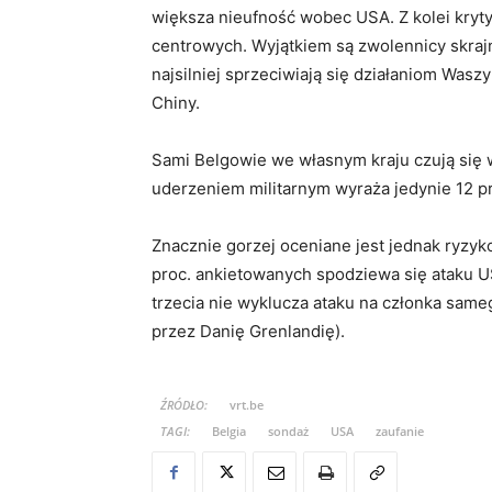
większa nieufność wobec USA. Z kolei kryty
centrowych. Wyjątkiem są zwolennicy skrajn
najsilniej sprzeciwiają się działaniom Wasz
Chiny.
Sami Belgowie we własnym kraju czują się
uderzeniem militarnym wyraża jedynie 12 p
Znacznie gorzej oceniane jest jednak ryzy
proc. ankietowanych spodziewa się ataku U
trzecia nie wyklucza ataku na członka sam
przez Danię Grenlandię).
ŹRÓDŁO:
vrt.be
TAGI:
Belgia
sondaż
USA
zaufanie