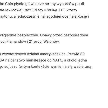
ka Chin płynie głównie ze strony wyborców partii
ie lewicowej Partii Pracy (PVDA/PTB), którzy
yngtonu, a jednocześnie najłagodniej oceniają Rosję i
 względnie bezpiecznie. Obawy przed bezpośrednim
roc. Flamandów i 21 proc. Walonów.
ko zewnętrznych działań amerykańskich. Prawie 80
SA na państwo nienależące do NATO, a około jedna
ego sojuszu (w tym kontekście wymienia się wspieraną