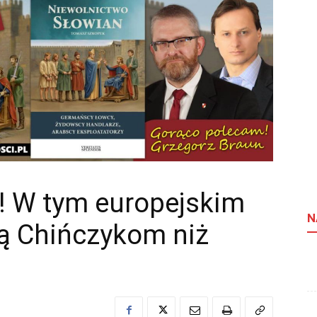
! W tym europejskim
N
ają Chińczykom niż