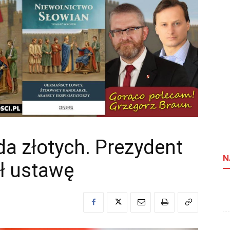
da złotych. Prezydent
N
ł ustawę