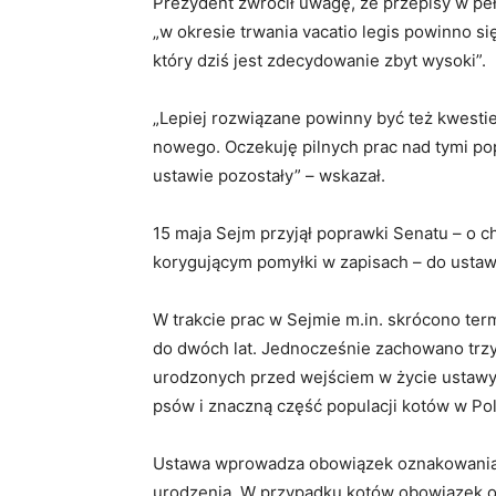
Prezydent zwrócił uwagę, że przepisy w pełni
„w okresie trwania vacatio legis powinno si
który dziś jest zdecydowanie zbyt wysoki”.
„Lepiej rozwiązane powinny być też kwesti
nowego. Oczekuję pilnych prac nad tymi po
ustawie pozostały” – wskazał.
15 maja Sejm przyjął poprawki Senatu – o 
korygującym pomyłki w zapisach – do usta
W trakcie prac w Sejmie m.in. skrócono term
do dwóch lat. Jednocześnie zachowano trzyl
urodzonych przed wejściem w życie ustawy. 
psów i znaczną część populacji kotów w Po
Ustawa wprowadza obowiązek oznakowania i 
urodzenia. W przypadku kotów obowiązek ob