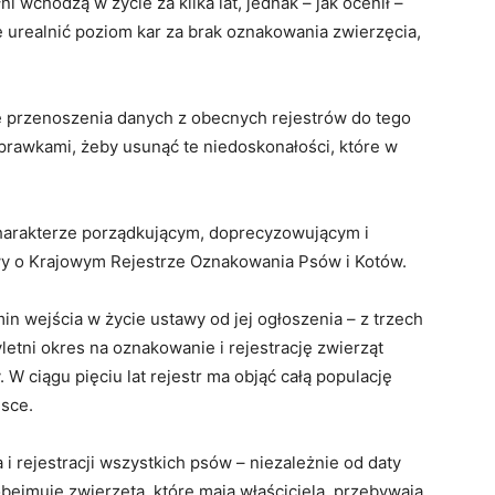
 wchodzą w życie za kilka lat, jednak – jak ocenił –
ę urealnić poziom kar za brak oznakowania zwierzęcia,
e przenoszenia danych z obecnych rejestrów do tego
prawkami, żeby usunąć te niedoskonałości, które w
charakterze porządkującym, doprecyzowującym i
wy o Krajowym Rejestrze Oznakowania Psów i Kotów.
in wejścia w życie ustawy od jej ogłoszenia – z trzech
etni okres na oznakowanie i rejestrację zwierząt
W ciągu pięciu lat rejestr ma objąć całą populację
lsce.
rejestracji wszystkich psów – niezależnie od daty
ejmuje zwierzęta, które mają właściciela, przebywają