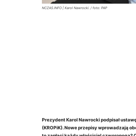
NCZAS.INFO | Karol Nawrocki. / foto: PAP
Prezydent Karol Nawrocki podpisał ustaw
(KROPiK). Nowe przepisy wprowadzają obowi
to zapłaci każdy właściciel czworonoga? C