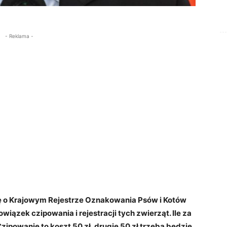
- Reklama -
ę o Krajowym Rejestrze Oznakowania Psów i Kotów
ązek czipowania i rejestracji tych zwierząt. Ile za
zipowanie to koszt 50 zł, drugie 50 zł trzeba będzie