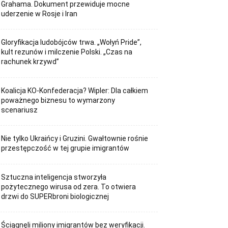
Grahama. Dokument przewiduje mocne
uderzenie w Rosje i Iran
Gloryfikacja ludobójców trwa. „Wołyń Pride”,
kult rezunów i milczenie Polski. „Czas na
rachunek krzywd”
Koalicja KO-Konfederacja? Wipler: Dla całkiem
poważnego biznesu to wymarzony
scenariusz
Nie tylko Ukraińcy i Gruzini. Gwałtownie rośnie
przestępczość w tej grupie imigrantów
Sztuczna inteligencja stworzyła
pożytecznego wirusa od zera. To otwiera
drzwi do SUPERbroni biologicznej
Ściągnęli miliony imigrantów bez weryfikacji.