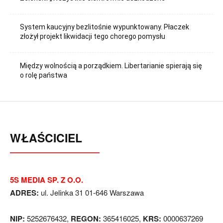
System kaucyjny bezlitośnie wypunktowany. Płaczek
złożył projekt likwidacji tego chorego pomysłu
Między wolnością a porządkiem. Libertarianie spierają się
o rolę państwa
WŁAŚCICIEL
5S MEDIA SP. Z O.O.
ADRES:
ul. Jelinka 31 01-646 Warszawa
NIP:
5252676432,
REGON:
365416025,
KRS:
0000637269