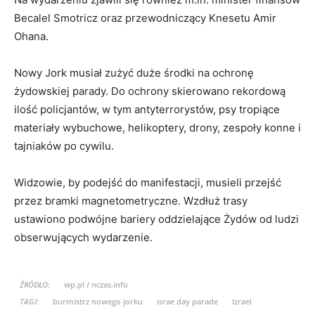
Becalel Smotricz oraz przewodniczący Knesetu Amir
Ohana.
Nowy Jork musiał zużyć duże środki na ochronę
żydowskiej parady. Do ochrony skierowano rekordową
ilość policjantów, w tym antyterrorystów, psy tropiące
materiały wybuchowe, helikoptery, drony, zespoły konne i
tajniaków po cywilu.
Widzowie, by podejść do manifestacji, musieli przejść
przez bramki magnetometryczne. Wzdłuż trasy
ustawiono podwójne bariery oddzielające Żydów od ludzi
obserwujących wydarzenie.
ŹRÓDŁO:
wp.pl / nczas.info
TAGI:
burmistrz nowego jorku
israe day parade
Izrael