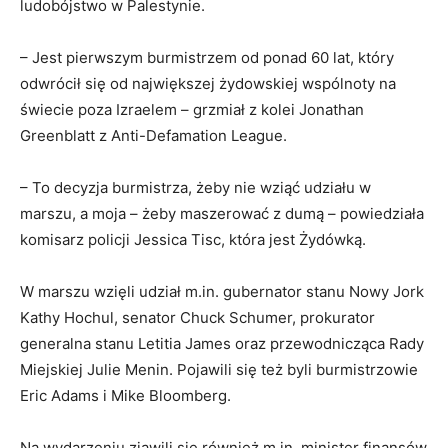
ludobójstwo w Palestynie.
– Jest pierwszym burmistrzem od ponad 60 lat, który
odwrócił się od największej żydowskiej wspólnoty na
świecie poza Izraelem – grzmiał z kolei Jonathan
Greenblatt z Anti-Defamation League.
– To decyzja burmistrza, żeby nie wziąć udziału w
marszu, a moja – żeby maszerować z dumą – powiedziała
komisarz policji Jessica Tisc, która jest Żydówką.
W marszu wzięli udział m.in. gubernator stanu Nowy Jork
Kathy Hochul, senator Chuck Schumer, prokurator
generalna stanu Letitia James oraz przewodnicząca Rady
Miejskiej Julie Menin. Pojawili się też byli burmistrzowie
Eric Adams i Mike Bloomberg.
Na wydarzeniu zjawili się również m.in. minister finansów