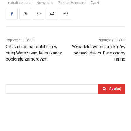
naftali bennett
Nowy Jork
Zohran Mamdani
Żydzi
Poprzedni artykuł
Następny artykuł
Od dziś nocna prohibicja w
Wypadek dwóch autokarów
całej Warszawie. Mieszkańcy
pełnych dzieci. Dwie osoby
popierają zamordyzm
ranne
Szukaj