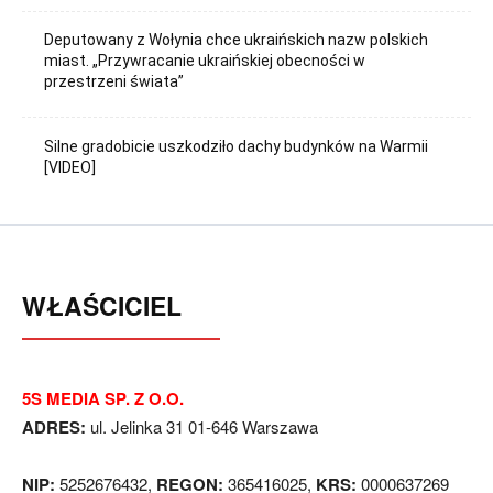
Deputowany z Wołynia chce ukraińskich nazw polskich
miast. „Przywracanie ukraińskiej obecności w
przestrzeni świata”
Silne gradobicie uszkodziło dachy budynków na Warmii
[VIDEO]
WŁAŚCICIEL
5S MEDIA SP. Z O.O.
ADRES:
ul. Jelinka 31 01-646 Warszawa
NIP:
5252676432,
REGON:
365416025,
KRS:
0000637269