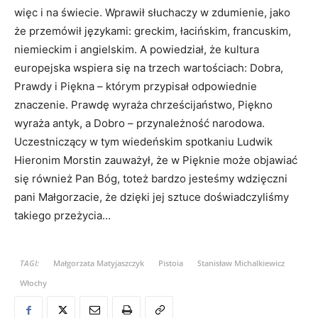
więc i na świecie. Wprawił słuchaczy w zdumienie, jako
że przemówił językami: greckim, łacińskim, francuskim,
niemieckim i angielskim. A powiedział, że kultura
europejska wspiera się na trzech wartościach: Dobra,
Prawdy i Piękna – którym przypisał odpowiednie
znaczenie. Prawdę wyraża chrześcijaństwo, Piękno
wyraża antyk, a Dobro – przynależność narodowa.
Uczestniczący w tym wiedeńskim spotkaniu Ludwik
Hieronim Morstin zauważył, że w Pięknie może objawiać
się również Pan Bóg, toteż bardzo jesteśmy wdzięczni
pani Małgorzacie, że dzięki jej sztuce doświadczyliśmy
takiego przeżycia…
TAGI:
Małgorzata Matyjaszczyk
Pistoia
Stanisław Michalkiewicz
Włochy