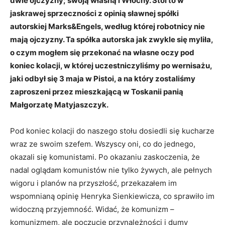
dwie ojczyzny; swoją własną i Włochy. Stoi to w
jaskrawej sprzeczności z opinią sławnej spółki
autorskiej Marks&Engels, według której robotnicy nie
mają ojczyzny. Ta spółka autorska jak zwykle się myliła,
o czym mogłem się przekonać na własne oczy pod
koniec kolacji, w której uczestniczyliśmy po wernisażu,
jaki odbył się 3 maja w Pistoi, a na który zostaliśmy
zaproszeni przez mieszkającą w Toskanii panią
Małgorzatę Matyjaszczyk.
Pod koniec kolacji do naszego stołu dosiedli się kucharze
wraz ze swoim szefem. Wszyscy oni, co do jednego,
okazali się komunistami. Po okazaniu zaskoczenia, że
nadal oglądam komunistów nie tylko żywych, ale pełnych
wigoru i planów na przyszłość, przekazałem im
wspomnianą opinię Henryka Sienkiewicza, co sprawiło im
widoczną przyjemność. Widać, że komunizm –
komunizmem, ale poczucie przynależności i dumy