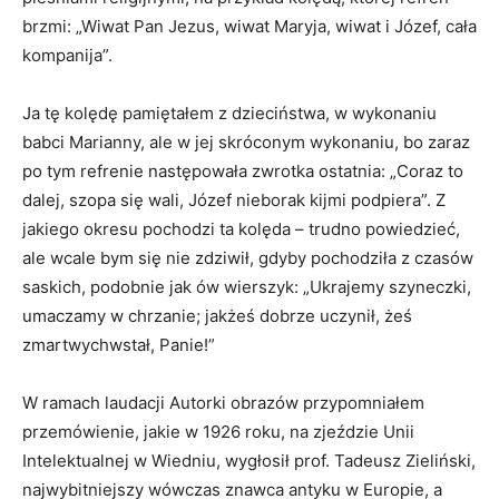
brzmi: „Wiwat Pan Jezus, wiwat Maryja, wiwat i Józef, cała
kompanija”.
Ja tę kolędę pamiętałem z dzieciństwa, w wykonaniu
babci Marianny, ale w jej skróconym wykonaniu, bo zaraz
po tym refrenie następowała zwrotka ostatnia: „Coraz to
dalej, szopa się wali, Józef nieborak kijmi podpiera”. Z
jakiego okresu pochodzi ta kolęda – trudno powiedzieć,
ale wcale bym się nie zdziwił, gdyby pochodziła z czasów
saskich, podobnie jak ów wierszyk: „Ukrajemy szyneczki,
umaczamy w chrzanie; jakżeś dobrze uczynił, żeś
zmartwychwstał, Panie!”
W ramach laudacji Autorki obrazów przypomniałem
przemówienie, jakie w 1926 roku, na zjeździe Unii
Intelektualnej w Wiedniu, wygłosił prof. Tadeusz Zieliński,
najwybitniejszy wówczas znawca antyku w Europie, a