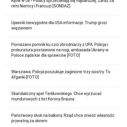
Kijów w UE? Polacy sprzeciwiają się najbardziej. Zaraz za
nimi Niemcy i Francuzi [SONDAŻ]
Ujawnili niewygodne dla USA informacje. Trump grozi
więzieniem
Pomazano pomnik ku czci zbrodniarzy z UPA. Policja i
prokuratura postawione na nogi, ambasada Ukrainy w
Polsce żąda kar dla sprawców [FOTO]
Warszawa. Policja poszukuje zaginione trzy siostry. To
Afganki [FOTO]
Skandaliczny apel Terlikowskiego. Chce wyrzucać
mundurowych z list Korony Brauna
Państwowy skok na balkony. Rząd chce znieść własność
prywatną za oknem