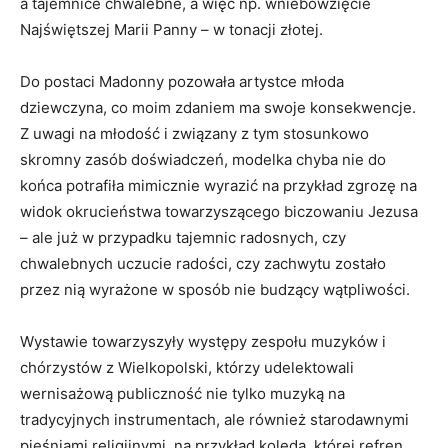
a tajemnice chwalebne, a więc np. wniebowzięcie
Najświętszej Marii Panny – w tonacji złotej.
Do postaci Madonny pozowała artystce młoda
dziewczyna, co moim zdaniem ma swoje konsekwencje.
Z uwagi na młodość i związany z tym stosunkowo
skromny zasób doświadczeń, modelka chyba nie do
końca potrafiła mimicznie wyrazić na przykład zgrozę na
widok okrucieństwa towarzyszącego biczowaniu Jezusa
– ale już w przypadku tajemnic radosnych, czy
chwalebnych uczucie radości, czy zachwytu zostało
przez nią wyrażone w sposób nie budzący wątpliwości.
Wystawie towarzyszyły występy zespołu muzyków i
chórzystów z Wielkopolski, którzy udelektowali
wernisażową publiczność nie tylko muzyką na
tradycyjnych instrumentach, ale również starodawnymi
pieśniami religijnymi, na przykład kolędą, której refren