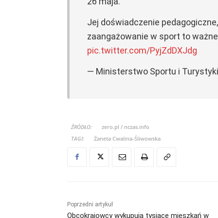
26 maja.
Jej doświadczenie pedagogiczne, 
zaangażowanie w sport to ważne
pic.twitter.com/PyjZdDXJdg
— Ministerstwo Sportu i Turyst
ŹRÓDŁO:
zero.pl / nczas.info
TAGI:
Żaneta Cwalina-Śliwowska
Poprzedni artykuł
Obcokrajowcy wykupują tysiące mieszkań w