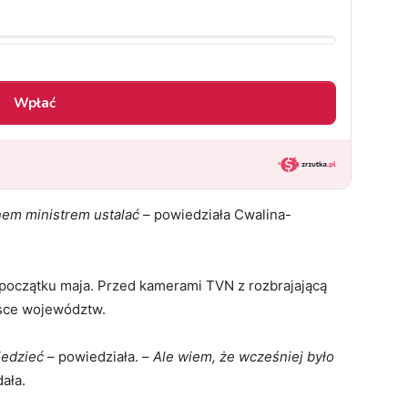
nem ministrem ustalać
– powiedziała Cwalina-
 początku maja. Przed kamerami TVN z rozbrajającą
olsce województw.
iedzieć
– powiedziała. –
Ale wiem, że wcześniej było
ała.