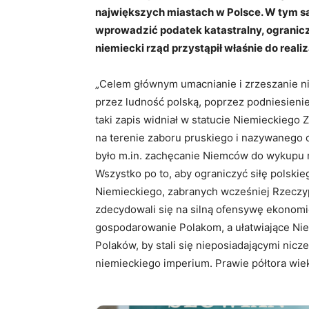
największych miastach w Polsce. W tym s
wprowadzić podatek katastralny, ogranic
niemiecki rząd przystąpił właśnie do real
„Celem głównym umacnianie i zrzeszanie 
przez ludność polską, poprzez podniesieni
taki zapis widniał w statucie Niemieckieg
na terenie zaboru pruskiego i nazywanego o
było m.in. zachęcanie Niemców do wykupu 
Wszystko po to, aby ograniczyć siłę polsk
Niemieckiego, zabranych wcześniej Rzeczypo
zdecydowali się na silną ofensywę ekonom
gospodarowanie Polakom, a ułatwiające Ni
Polaków, by stali się nieposiadającymi ni
niemieckiego imperium. Prawie półtora wie