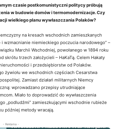
amym czasie postkomunistyczni politycy próbują
zenia w budowie domów i termomodernizacje. Czy
izacji wielkiego planu wywłaszczania Polaków?
niemczyzny na kresach wschodnich zamieszkanych
e i wzmacnianie niemieckiego poczucia narodowego” –
o Związku Marchii Wschodniej, powołanego w 1894 roku
d skrótu trzech założycieli – HaKaTą. Celem Hakaty
nieruchomości i przedsiębiorstw od Polaków.
iego żywiołu we wschodnich częściach Cesarstwa
spolitej. Zamiast działań militarnych Niemcy
iczną: wprowadzano przepisy utrudniające
emcom. Miało to doprowadzić do wywłaszczenia
czego „podludźmi” zamieszkującymi wschodnie rubieże
ku później metody wracają.
- Reklama -