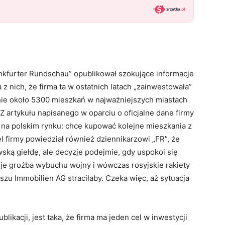
nkfurter Rundschau” opublikował szokujące informacje
 nich, że firma ta w ostatnich latach „zainwestowała”
znie około 5300 mieszkań w najważniejszych miastach
Z artykułu napisanego w oparciu o oficjalne dane firmy
ę na polskim rynku: chce kupować kolejne mieszkania z
 firmy powiedział również dziennikarzowi „FR”, że
ką giełdę, ale decyzje podejmie, gdy uspokoi się
eje groźba wybuchu wojny i wówczas rosyjskie rakiety
zu Immobilien AG straciłaby. Czeka więc, aż sytuacja
blikacji, jest taka, że firma ma jeden cel w inwestycji