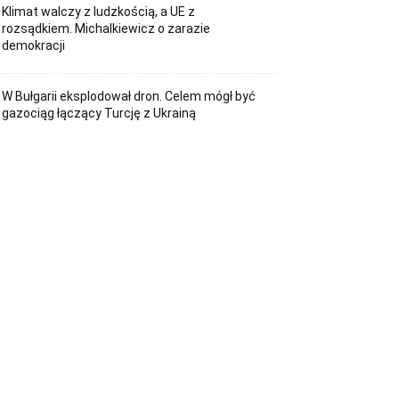
Klimat walczy z ludzkością, a UE z
rozsądkiem. Michalkiewicz o zarazie
demokracji
W Bułgarii eksplodował dron. Celem mógł być
gazociąg łączący Turcję z Ukrainą