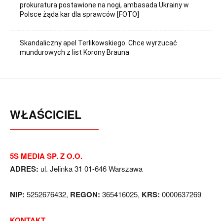
prokuratura postawione na nogi, ambasada Ukrainy w
Polsce żąda kar dla sprawców [FOTO]
Skandaliczny apel Terlikowskiego. Chce wyrzucać
mundurowych z list Korony Brauna
WŁAŚCICIEL
5S MEDIA SP. Z O.O.
ADRES:
ul. Jelinka 31 01-646 Warszawa
NIP:
5252676432,
REGON:
365416025,
KRS:
0000637269
KONTAKT