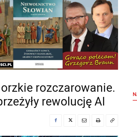
gorzkie rozczarowanie.
N
przeżyły rewolucję AI