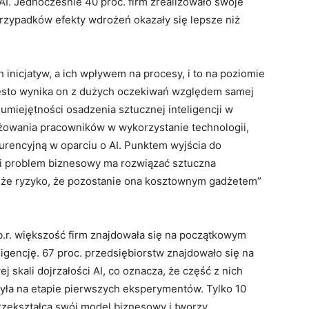
I. Jednocześnie 40 proc. firm zrealizowało swoje
 przypadków efekty wdrożeń okazały się lepsze niż
nicjatyw, a ich wpływem na procesy, i to na poziomie
zęsto wynika on z dużych oczekiwań względem samej
 umiejętności osadzenia sztucznej inteligencji w
żowania pracowników w wykorzystanie technologii,
urencyjną w oparciu o AI. Punktem wyjścia do
ki problem biznesowy ma rozwiązać sztuczna
duże ryzyko, że pozostanie ona kosztownym gadżetem”
b.r. większość firm znajdowała się na początkowym
eligencję. 67 proc. przedsiębiorstw znajdowało się na
 skali dojrzałości AI, co oznacza, że część z nich
była na etapie pierwszych eksperymentów. Tylko 10
 przekształca swój model biznesowy i tworzy