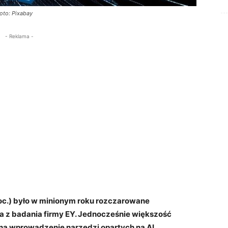
Foto: Pixabay
- Reklama -
roc.) było w minionym roku rozczarowane
ka z badania firmy EY. Jednocześnie większość
na wprowadzenie narzędzi opartych na AI.