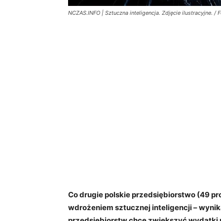
NCZAS.INFO | Sztuczna inteligencja. Zdjęcie ilustracyjne. / 
Co drugie polskie przedsiębiorstwo (49 p
wdrożeniem sztucznej inteligencji – wyni
przedsiębiorstw chce zwiększyć wydatki 