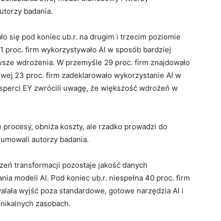
utorzy badania.
o się pod koniec ub.r. na drugim i trzecim poziomie
1 proc. firm wykorzystywało AI w sposób bardziej
wsze wdrożenia. W przemyśle 29 proc. firm znajdowało
owej 23 proc. firm zadeklarowało wykorzystanie AI w
sperci EY zwrócili uwagę, że większość wdrożeń w
ce procesy, obniża koszty, ale rzadko prowadzi do
umowali autorzy badania.
zeń transformacji pozostaje jakość danych
a modeli AI. Pod koniec ub.r. niespełna 40 proc. firm
alała wyjść poza standardowe, gotowe narzędzia AI i
nikalnych zasobach.