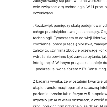
zdecydowaliby się ponownie na wdrożenie A
cele związane z tą technologią. W 11 proc.
oczekiwano.
„Rozdźwięk pomiędzy skalą podejmowanych i
całego przedsiębiorstwa, jest znaczący. C
technologii. Tymczasem to od wizji liderów,
codziennej pracy przedsiębiorstwa, zaanga
zależy to, czy firma zbuduje przewagę konk
wdrożenia powinno być zawsze pytanie: ja
inteligencja? W innym przypadku istnieje 
– podkreśliła Iwona Kozera z EY Consulting.
Z badania wynika, że w ostatnim kwartale u
etapie transformacji opartej o sztuczną int
poziomie trzecim lub niższym w 5-stopniowej
używało już AI w wielu obszarach, a część 
proc. polskich firm przyznało, że dzięki AI