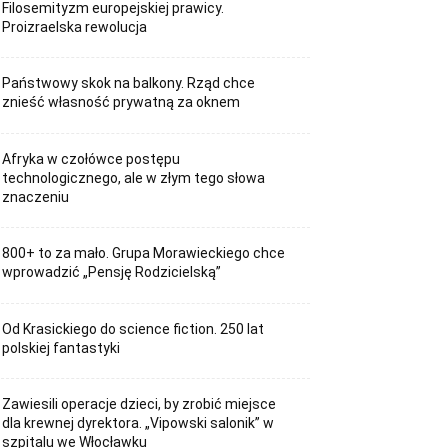
Filosemityzm europejskiej prawicy.
Proizraelska rewolucja
Państwowy skok na balkony. Rząd chce
znieść własność prywatną za oknem
Afryka w czołówce postępu
technologicznego, ale w złym tego słowa
znaczeniu
800+ to za mało. Grupa Morawieckiego chce
wprowadzić „Pensję Rodzicielską”
Od Krasickiego do science fiction. 250 lat
polskiej fantastyki
Zawiesili operacje dzieci, by zrobić miejsce
dla krewnej dyrektora. „Vipowski salonik” w
szpitalu we Włocławku