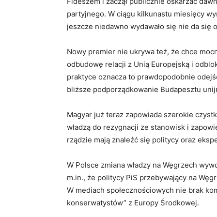
Fideszem i zaczął publicznie oskarżać da
partyjnego. W ciągu kilkunastu miesięcy wy
jeszcze niedawno wydawało się nie da się 
Nowy premier nie ukrywa też, że chce mocn
odbudowę relacji z Unią Europejską i odbl
praktyce oznacza to prawdopodobnie odejśc
bliższe podporządkowanie Budapesztu uni
Magyar już teraz zapowiada szerokie czyst
władzą do rezygnacji ze stanowisk i zapow
rządzie mają znaleźć się politycy oraz eksp
W Polsce zmiana władzy na Węgrzech wywo
m.in., że politycy PiS przebywający na Węg
W mediach społecznościowych nie brak kom
konserwatystów” z Europy Środkowej.