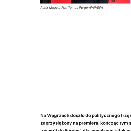
Peter Magyar Fot. Tamas Purger/PAP/EPA
Na Węgrzech doszło do politycznego trzęsi
zaprzysiężony na premiera, kończąc tym s
„powrót do Europy”, dla innych początek n