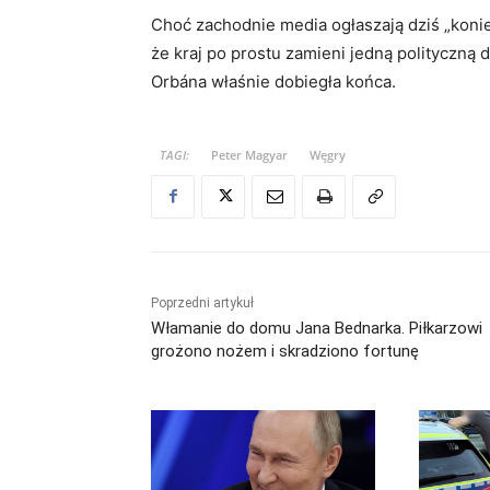
Choć zachodnie media ogłaszają dziś „koni
że kraj po prostu zamieni jedną polityczną
Orbána właśnie dobiegła końca.
TAGI:
Peter Magyar
Węgry
Poprzedni artykuł
Włamanie do domu Jana Bednarka. Piłkarzowi
grożono nożem i skradziono fortunę