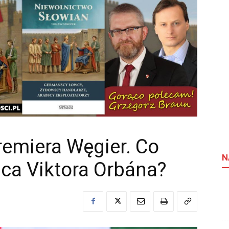
emiera Węgier. Co
N
ca Viktora Orbána?