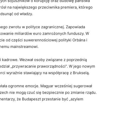
wnych sojuszników o korupcję oraz budowę państwa
rósł na największego przeciwnika premiera, którego
odsunąć od władzy.
ego zwrotu w polityce zagranicznej. Zapowiada
okowanie miliardów euro zamrożonych funduszy. W
ie od części suwerennościowej polityki Orbána i
jnemu mainstreamowi.
ki kadrowe. Wezwał osoby związane z poprzednią
iedział „przywracanie praworządności”. W jego nowym
erci wyraźnie stawiający na współpracę z Brukselą.
łała ogromne emocje. Magyar wcześniej sugerował
rzech nie mogą czuć się bezpiecznie po zmianie rządu.
entarzy, że Budapeszt przestanie być „azylem