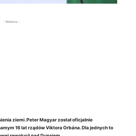
- Reklama -
enia ziemi. Peter Magyar został oficjalnie
amym 16 lat rządów Viktora Orbána. Dla jednych to
owej rewolucji nad Dunajem.