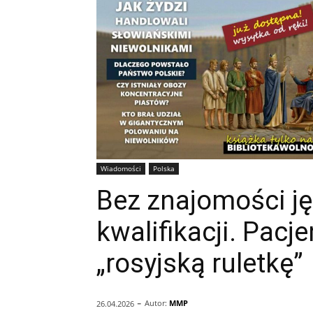
Wiadomości
Polska
Bez znajomości ję
kwalifikacji. Pacj
„rosyjską ruletkę”
-
Autor:
MMP
26.04.2026