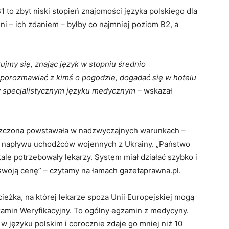
 to zbyt niski stopień znajomości języka polskiego dla
ni – ich zdaniem – byłby co najmniej poziom B2, a
ujmy się, znając język w stopniu średnio
orozmawiać z kimś o pogodzie, dogadać się w hotelu
y w specjalistycznym języku medycznym –
wskazał
oszczona powstawała w nadzwyczajnych warunkach –
ej napływu uchodźców wojennych z Ukrainy. „Państwo
le potrzebowały lekarzy. System miał działać szybko i
 swoją cenę” – czytamy na łamach gazetaprawna.pl.
cieżka, na której lekarze spoza Unii Europejskiej mogą
zamin Weryfikacyjny. To ogólny egzamin z medycyny.
 języku polskim i corocznie zdaje go mniej niż 10