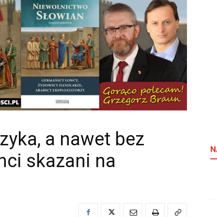
zyka, a nawet bez
N
enci skazani na