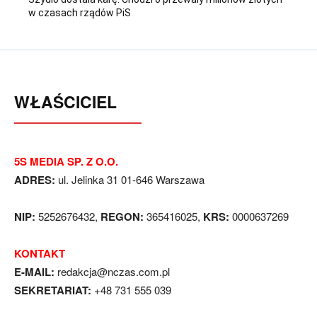
w czasach rządów PiS
WŁAŚCICIEL
5S MEDIA SP. Z O.O.
ADRES:
ul. Jelinka 31 01-646 Warszawa
NIP:
5252676432,
REGON:
365416025,
KRS:
0000637269
KONTAKT
E-MAIL:
redakcja@nczas.com.pl
SEKRETARIAT:
+48 731 555 039