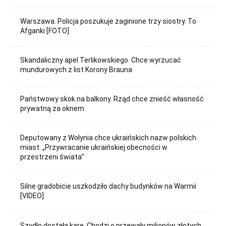
Warszawa. Policja poszukuje zaginione trzy siostry. To
Afganki [FOTO]
Skandaliczny apel Terlikowskiego. Chce wyrzucać
mundurowych z list Korony Brauna
Państwowy skok na balkony. Rząd chce znieść własność
prywatną za oknem
Deputowany z Wołynia chce ukraińskich nazw polskich
miast. „Przywracanie ukraińskiej obecności w
przestrzeni świata”
Silne gradobicie uszkodziło dachy budynków na Warmii
[VIDEO]
Szydło dostała karę. Chodzi o przewały milionów złotych