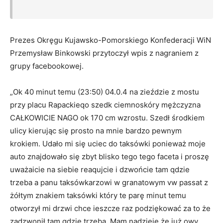
Prezes Okręgu Kujawsko-Pomorskiego Konfederacji WiN
Przemysław Binkowski przytoczył wpis z nagraniem z
grupy facebookowej.
„Ok 40 minut temu (23:50) 04.0.4 na zieździe z mostu
przy placu Rapackieqo szedk ciemnoskóry mężczyzna
CAŁKOWICIE NAGO ok 170 cm wzrostu. Szedł środkiem
ulicy kierując się prosto na mnie bardzo pewnym
krokiem. Udało mi się uciec do taksówki ponieważ moje
auto znajdowało się zbyt blisko tego tego faceta i proszę
uważaicie na siebie reaqujcie i dzwońcie tam qdzie
trzeba a panu taksówkarzowi w granatowym vw passat z
żółtym znakiem taksówki który te parę minut temu
otworzył mi drzwi chce ieszcze raz podziękować za to że
zadzwonił tam gdzie trzeba. Mam nadzieję że już owy