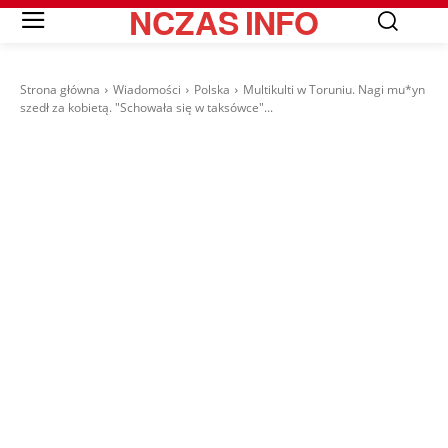
NCZAS
INFO
Strona główna
Wiadomości
Polska
Multikulti w Toruniu. Nagi mu*yn
szedł za kobietą. "Schowała się w taksówce"...