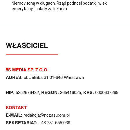
Niemcy toną w długach. Rząd podnosi podatki, wiek
emerytalny i opłaty za lekarza
WŁAŚCICIEL
5S MEDIA SP. Z O.O.
ADRES:
ul. Jelinka 31 01-646 Warszawa
NIP:
5252676432,
REGON:
365416025,
KRS:
0000637269
KONTAKT
E-MAIL:
redakcja@nczas.com.pl
SEKRETARIAT:
+48 731 555 039