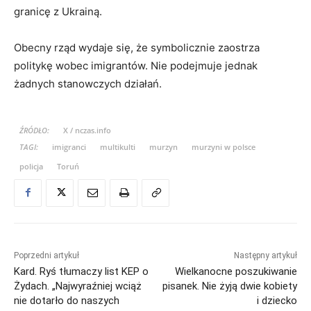
granicę z Ukrainą.
Obecny rząd wydaje się, że symbolicznie zaostrza
politykę wobec imigrantów. Nie podejmuje jednak
żadnych stanowczych działań.
ŹRÓDŁO:
X / nczas.info
TAGI:
imigranci
multikulti
murzyn
murzyni w polsce
policja
Toruń
Poprzedni artykuł
Następny artykuł
Kard. Ryś tłumaczy list KEP o
Wielkanocne poszukiwanie
Żydach. „Najwyraźniej wciąż
pisanek. Nie żyją dwie kobiety
nie dotarło do naszych
i dziecko