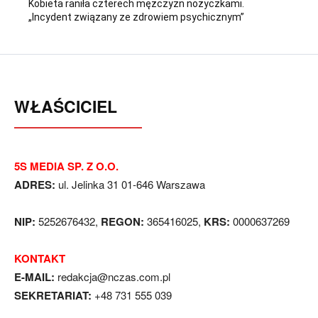
Kobieta raniła czterech mężczyzn nożyczkami.
„Incydent związany ze zdrowiem psychicznym”
WŁAŚCICIEL
5S MEDIA SP. Z O.O.
ADRES:
ul. Jelinka 31 01-646 Warszawa
NIP:
5252676432,
REGON:
365416025,
KRS:
0000637269
KONTAKT
E-MAIL:
redakcja@nczas.com.pl
SEKRETARIAT:
+48 731 555 039