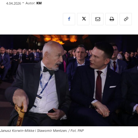
-
Autor:
KM
4.04.2026
Janusz Korwin-Mikke i Sławomir Mentzen. / Fot. PAP