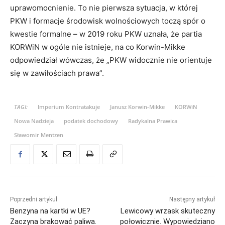
uprawomocnienie. To nie pierwsza sytuacja, w której
PKW i formacje środowisk wolnościowych toczą spór o
kwestie formalne – w 2019 roku PKW uznała, że partia
KORWiN w ogóle nie istnieje, na co Korwin-Mikke
odpowiedział wówczas, że „PKW widocznie nie orientuje
się w zawiłościach prawa”.
TAGI:
Imperium Kontratakuje
Janusz Korwin-Mikke
KORWiN
Nowa Nadzieja
podatek dochodowy
Radykalna Prawica
Sławomir Mentzen
Poprzedni artykuł
Następny artykuł
Benzyna na kartki w UE?
Lewicowy wrzask skuteczny
Zaczyna brakować paliwa.
połowicznie. Wypowiedziano