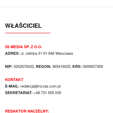
WŁAŚCICIEL
5S MEDIA SP. Z O.O.
ADRES:
ul. Jelinka 31 01-646 Warszawa
NIP:
5252676432,
REGON:
365416025,
KRS:
0000637269
KONTAKT
E-MAIL:
redakcja@nczas.com.pl
SEKRETARIAT:
+48 731 555 039
REDAKTOR NACZELNY: