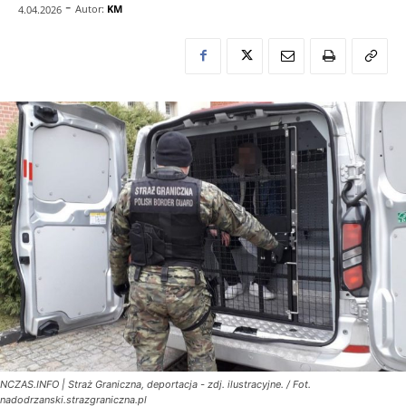
-
Autor:
KM
4.04.2026
NCZAS.INFO | Straż Graniczna, deportacja - zdj. ilustracyjne. / Fot.
nadodrzanski.strazgraniczna.pl