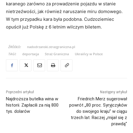
karanego zarówno za prowadzenie pojazdu w stanie
nietrzeźwości, jak również naruszanie miru domowego.
W tym przypadku kara była podobna. Cudzoziemiec
opuścił już Polskę z 6 letnim wilczym biletem.
ŹRÓDŁO:
nadodrzanski.strazgraniczna.pl
TAGI:
deportacja
Straż Graniczna
Ukraińcy w Polsce
Poprzedni artykuł
Następny artykuł
Najdroższa butelka wina w
Friedrich Merz sugerował
historii. Zapłacili za nią 800
powrót „80 proc. Syryjczyków
tys. dolarów
do swojego kraju” w ciągu
trzech lat. Raczej „mijał się z
prawdą”