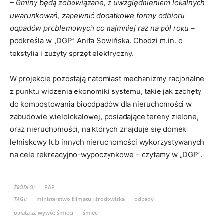
– Gminy będą zobowiązane, z uwzględnieniem lokalnych
uwarunkowań, zapewnić dodatkowe formy odbioru
odpadów problemowych co najmniej raz na pół roku –
podkreśla w „DGP” Anita Sowińska. Chodzi m.in. o
tekstylia i zużyty sprzęt elektryczny.
W projekcie pozostają natomiast mechanizmy racjonalne
z punktu widzenia ekonomiki systemu, takie jak zachęty
do kompostowania bioodpadów dla nieruchomości w
zabudowie wielolokalowej, posiadające tereny zielone,
oraz nieruchomości, na których znajduje się domek
letniskowy lub innych nieruchomości wykorzystywanych
na cele rekreacyjno-wypoczynkowe – czytamy w „DGP”.
ŹRÓDŁO:
PAP
TAGI:
ministerstwo klimatu i środowiska
odpady
opłata za wywóz śmieci
śmieci