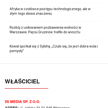
Afryka w czołówce postępu technologicznego, ale w
złym tego słowa znaczeniu
Rozbój z usiłowaniem pozbawienia wolności w
Warszawie. Pięciu Gruzinów trafiło do aresztu
Kowal spotkał się z Sybihą. „Czuło się, że jest dobra wola i
pomysły”
WŁAŚCICIEL
5S MEDIA SP. Z O.O.
ADRES:
ul. Jelinka 31 01-646 Warszawa