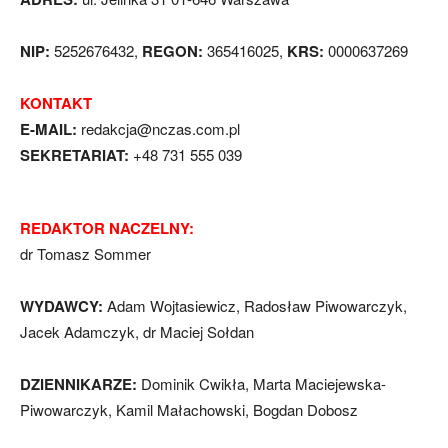
NIP:
5252676432,
REGON:
365416025,
KRS:
0000637269
KONTAKT
E-MAIL:
redakcja@nczas.com.pl
SEKRETARIAT:
+48 731 555 039
REDAKTOR NACZELNY:
dr Tomasz Sommer
WYDAWCY:
Adam Wojtasiewicz, Radosław Piwowarczyk,
Jacek Adamczyk, dr Maciej Sołdan
DZIENNIKARZE:
Dominik Cwikła, Marta Maciejewska-
Piwowarczyk, Kamil Małachowski, Bogdan Dobosz