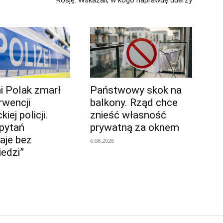
ni Polak zmarł
Państwowy skok na
rwencji
balkony. Rząd chce
iej policji.
znieść własność
 pytań
prywatną za oknem
aje bez
6.08.2026
edzi”