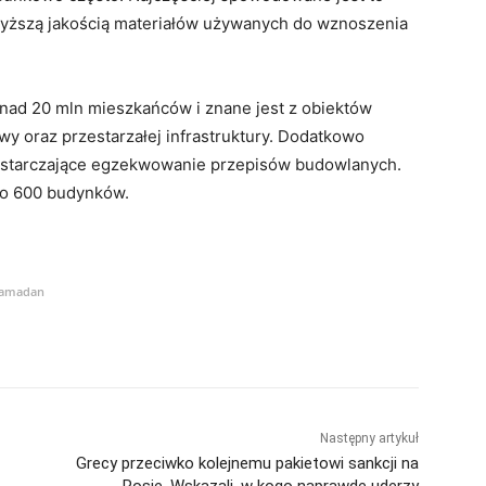
wyższą jakością materiałów używanych do wznoszenia
onad 20 mln mieszkańców i znane jest z obiektów
wy oraz przestarzałej infrastruktury. Dodatkowo
wystarczające egzekwowanie przepisów budowlanych.
ło 600 budynków.
amadan
Następny artykuł
Grecy przeciwko kolejnemu pakietowi sankcji na
Rosję. Wskazali, w kogo naprawdę uderzy