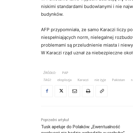
niskimi standardami budowlanymi i nie naj
budynków.
AFP przypomniała, ze samo Karaczi liczy p
niespełniających norm, nielegalnej rozbudo
problemami są przeludnienie miasta i nie
W Karaczi rząd uznał za niebezpieczne oko
ŹRÓDŁO:
PAP
TAGI:
eksplozja
Karaczi
nie żyje
Pakistan
r
Poprzedni artykuł
Tusk apeluje do Polaków. „Ewentualność
ewakuacji nie będzie wchodziła w rachubę”