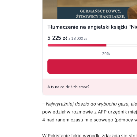
– Najwyraźniej doszło do wybuchu gazu, ale 
powiedział w rozmowie z AFP urzędnik miejs
4 nad ranem czasu miejscowego (północy w
W Pakistanie takie wypadki zdarzają się st