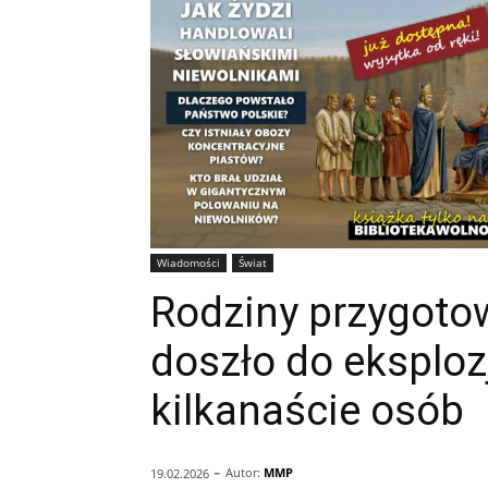
Wiadomości
Świat
Rodziny przygotow
doszło do eksplozj
kilkanaście osób
-
Autor:
MMP
19.02.2026