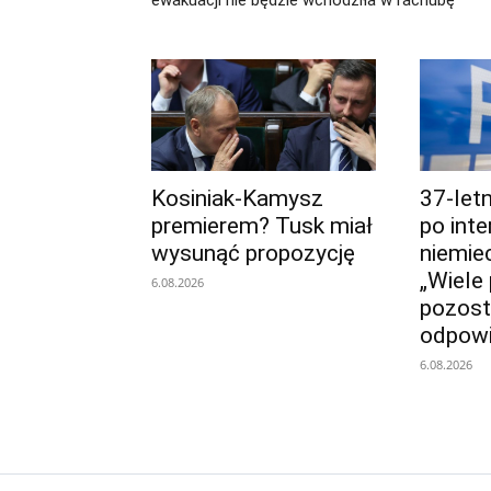
Kosiniak-Kamysz
37-let
premierem? Tusk miał
po inte
wysunąć propozycję
niemieck
„Wiele
6.08.2026
pozost
odpowi
6.08.2026