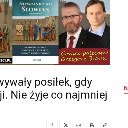
ywały posiłek, gdy
N
i. Nie żyje co najmniej