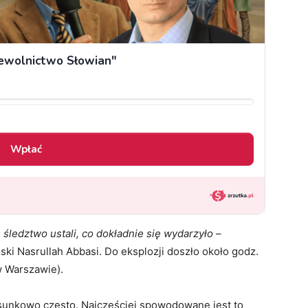
śledztwo ustali, co dokładnie się wydarzyło
–
ki Nasrullah Abbasi. Do eksplozji doszło około godz.
 Warszawie).
osunkowo często. Najczęściej spowodowane jest to