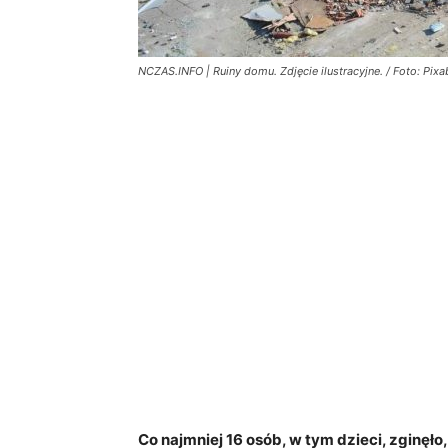
NCZAS.INFO | Ruiny domu. Zdjęcie ilustracyjne. / Foto: Pix
Co najmniej 16 osób, w tym dzieci, zginęło,