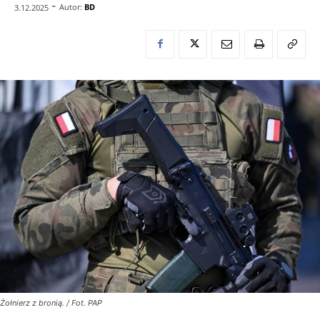
-
Autor:
BD
3.12.2025
Żołnierz z bronią. / Fot. PAP