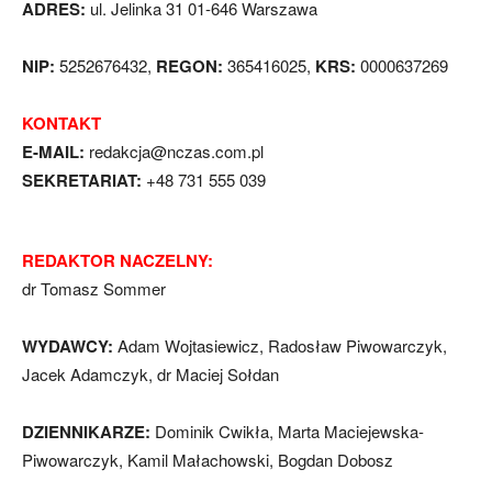
ADRES:
ul. Jelinka 31 01-646 Warszawa
NIP:
5252676432,
REGON:
365416025,
KRS:
0000637269
KONTAKT
E-MAIL:
redakcja@nczas.com.pl
SEKRETARIAT:
+48 731 555 039
REDAKTOR NACZELNY:
dr Tomasz Sommer
WYDAWCY:
Adam Wojtasiewicz, Radosław Piwowarczyk,
Jacek Adamczyk, dr Maciej Sołdan
DZIENNIKARZE:
Dominik Cwikła, Marta Maciejewska-
Piwowarczyk, Kamil Małachowski, Bogdan Dobosz