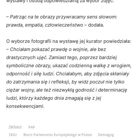
wystawy i osobą odpowiedzialną za wybór zdjęć.
– Patrząc na te obrazy przywracamy sens słowom:
prawda, empatia, człowieczeństwo –
dodała.
O wyborze fotografii na wystawę jej kurator powiedziała:
– Chciałam pokazać prawdę o wojnie, ale bez
drastycznych ujęć. Zamiast tego, poprzez bardziej
symboliczne obrazy, ukazać codzienną walkę z wrogiem,
odporność i siłę ludzi. Chciałabym, aby zdjęcia skłaniały
do zatrzymania się i refleksji, by widz poczuł nie tylko
ciężar wojny, ale też niezwykłą godność i determinację
ludzi, którzy każdego dnia zmagają się z jej
konsekwencjami
.
ŹRÓDŁO:
PAP
TAGI:
Biuro Parlamentu Europejskiego w Polsce
Demagog