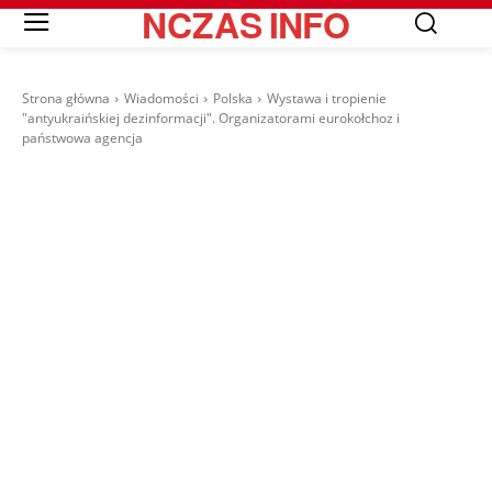
NCZAS
INFO
Strona główna
Wiadomości
Polska
Wystawa i tropienie
"antyukraińskiej dezinformacji". Organizatorami eurokołchoz i
państwowa agencja