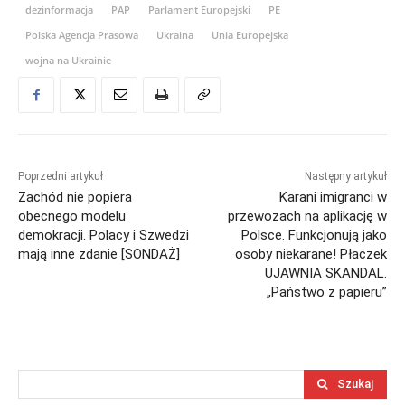
dezinformacja
PAP
Parlament Europejski
PE
Polska Agencja Prasowa
Ukraina
Unia Europejska
wojna na Ukrainie
Poprzedni artykuł
Następny artykuł
Zachód nie popiera
Karani imigranci w
obecnego modelu
przewozach na aplikację w
demokracji. Polacy i Szwedzi
Polsce. Funkcjonują jako
mają inne zdanie [SONDAŻ]
osoby niekarane! Płaczek
UJAWNIA SKANDAL.
„Państwo z papieru”
Szukaj