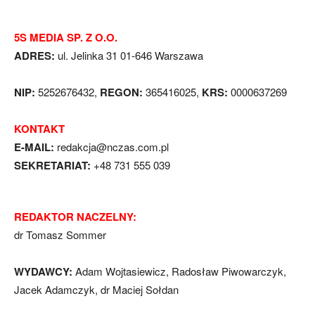
5S MEDIA SP. Z O.O.
ADRES:
ul. Jelinka 31 01-646 Warszawa
NIP:
5252676432,
REGON:
365416025,
KRS:
0000637269
KONTAKT
E-MAIL:
redakcja@nczas.com.pl
SEKRETARIAT:
+48 731 555 039
REDAKTOR NACZELNY:
dr Tomasz Sommer
WYDAWCY:
Adam Wojtasiewicz, Radosław Piwowarczyk,
Jacek Adamczyk, dr Maciej Sołdan