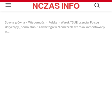
NCZAS
INFO
Strona główna
Wiadomości
Polska
Wyrok TSUE przeciw Polsce
dotyczący „homo-ślubu” zawartego w Niemczech szeroko komentowany
w...