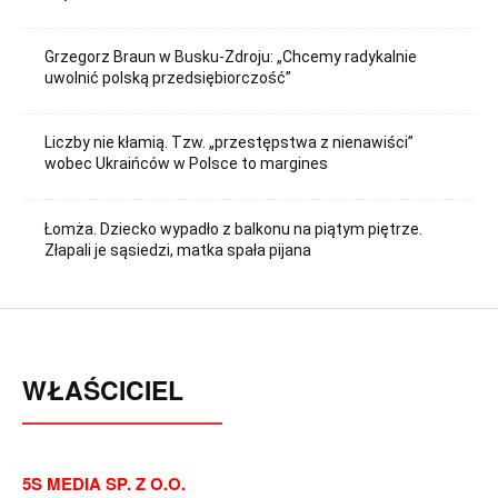
Grzegorz Braun w Busku-Zdroju: „Chcemy radykalnie
uwolnić polską przedsiębiorczość”
Liczby nie kłamią. Tzw. „przestępstwa z nienawiści”
wobec Ukraińców w Polsce to margines
Łomża. Dziecko wypadło z balkonu na piątym piętrze.
Złapali je sąsiedzi, matka spała pijana
WŁAŚCICIEL
5S MEDIA SP. Z O.O.