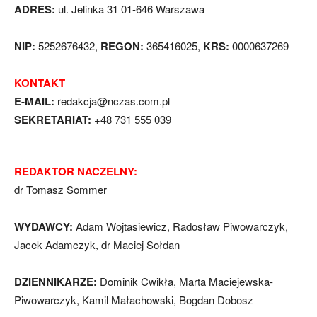
ADRES:
ul. Jelinka 31 01-646 Warszawa
NIP:
5252676432,
REGON:
365416025,
KRS:
0000637269
KONTAKT
E-MAIL:
redakcja@nczas.com.pl
SEKRETARIAT:
+48 731 555 039
REDAKTOR NACZELNY:
dr Tomasz Sommer
WYDAWCY:
Adam Wojtasiewicz, Radosław Piwowarczyk,
Jacek Adamczyk, dr Maciej Sołdan
DZIENNIKARZE:
Dominik Cwikła, Marta Maciejewska-
Piwowarczyk, Kamil Małachowski, Bogdan Dobosz