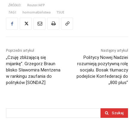
ŹRÓDŁO:
Reuter/AFP
TAGI:
homomałżeństwa
TSUE
Poprzedni artykuł
Następny artykuł
„Czuję zbliżającą się
Politycy Nowej Nadziei
mijankę”. Grzegorz Braun
rozumieją pozytywną rolę
blisko Sławomira Mentzena
socjalu. Bosak tłumaczy
w rankingu zaufania do
podejście Konfederacji do
polityków [SONDAŻ]
„800 plus”
Szukaj