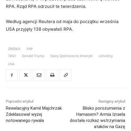
RPA. Rząd RPA odrzucił te twierdzenia.
Według agencji Reutera od maja do początku września
USA przyjęły 138 obywateli RPA.
ŹRÓDŁO:
PAP
TAGI:
Donald Trump
Stany Zjednoczone Ameryki
uchodźcy
USA
Poprzedni artykuł
Następny artykuł
Rewelacyjny Kamil Majchrzak.
Blisko porozumienia z
Zdeklasował wyżej
Hamasem? Armia Izraela
notowanego rywala
dostała rozkaz wstrzymania
ataków na Gazę