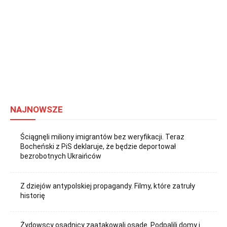
NAJNOWSZE
Ściągnęli miliony imigrantów bez weryfikacji. Teraz
Bocheński z PiS deklaruje, że będzie deportował
bezrobotnych Ukraińców
Z dziejów antypolskiej propagandy. Filmy, które zatruły
historię
Żydowscy osadnicy zaatakowali osadę. Podpalili domy i