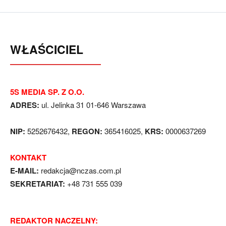
WŁAŚCICIEL
5S MEDIA SP. Z O.O.
ADRES:
ul. Jelinka 31 01-646 Warszawa
NIP:
5252676432,
REGON:
365416025,
KRS:
0000637269
KONTAKT
E-MAIL:
redakcja@nczas.com.pl
SEKRETARIAT:
+48 731 555 039
REDAKTOR NACZELNY: