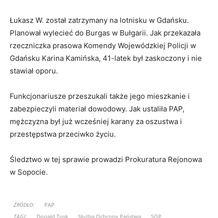
Łukasz W. został zatrzymany na lotnisku w Gdańsku.
Planował wylecieć do Burgas w Bułgarii. Jak przekazała
rzeczniczka prasowa Komendy Wojewódzkiej Policji w
Gdańsku Karina Kamińska, 41-latek był zaskoczony i nie
stawiał oporu.
Funkcjonariusze przeszukali także jego mieszkanie i
zabezpieczyli materiał dowodowy. Jak ustaliła PAP,
mężczyzna był już wcześniej karany za oszustwa i
przestępstwa przeciwko życiu.
Śledztwo w tej sprawie prowadzi Prokuratura Rejonowa
w Sopocie.
ŹRÓDŁO:
PAP
TAGI:
Donald Tusk
Służba Ochrony Państwa
SOP