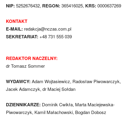
NIP:
5252676432,
REGON:
365416025,
KRS:
0000637269
KONTAKT
E-MAIL:
redakcja@nczas.com.pl
SEKRETARIAT:
+48 731 555 039
REDAKTOR NACZELNY:
dr Tomasz Sommer
WYDAWCY:
Adam Wojtasiewicz, Radosław Piwowarczyk,
Jacek Adamczyk, dr Maciej Sołdan
DZIENNIKARZE:
Dominik Cwikła, Marta Maciejewska-
Piwowarczyk, Kamil Małachowski, Bogdan Dobosz