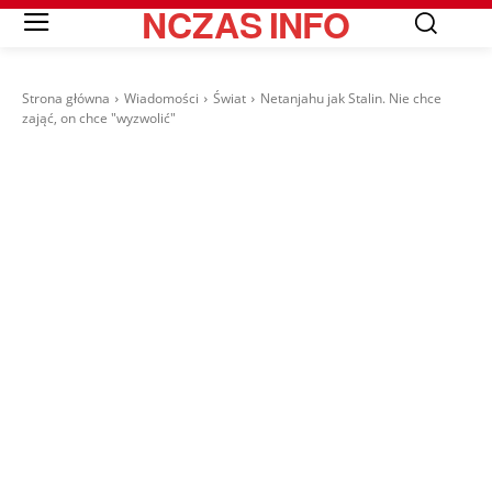
NCZAS
INFO
Strona główna
Wiadomości
Świat
Netanjahu jak Stalin. Nie chce
zająć, on chce "wyzwolić"