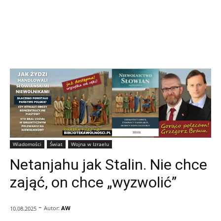
Wiadomości
Świat
Wojna w Izraelu
Netanjahu jak Stalin. Nie chce
zająć, on chce „wyzwolić”
-
Autor:
AW
10.08.2025