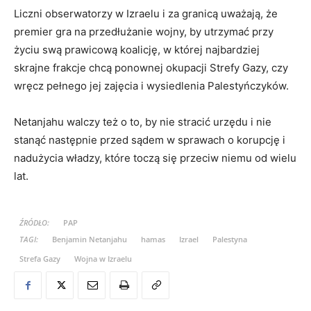
Liczni obserwatorzy w Izraelu i za granicą uważają, że
premier gra na przedłużanie wojny, by utrzymać przy
życiu swą prawicową koalicję, w której najbardziej
skrajne frakcje chcą ponownej okupacji Strefy Gazy, czy
wręcz pełnego jej zajęcia i wysiedlenia Palestyńczyków.
Netanjahu walczy też o to, by nie stracić urzędu i nie
stanąć następnie przed sądem w sprawach o korupcję i
nadużycia władzy, które toczą się przeciw niemu od wielu
lat.
ŹRÓDŁO:
PAP
TAGI:
Benjamin Netanjahu
hamas
Izrael
Palestyna
Strefa Gazy
Wojna w Izraelu