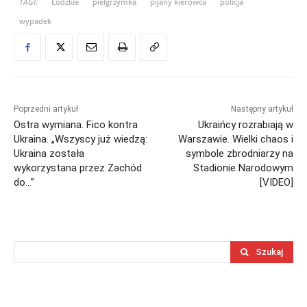
TAGI:
Łódzkie
pielgrzymka
pijany kierowca
policja
wypadek
Poprzedni artykuł
Następny artykuł
Ostra wymiana. Fico kontra
Ukraińcy rozrabiają w
Ukraina. „Wszyscy już wiedzą:
Warszawie. Wielki chaos i
Ukraina została
symbole zbrodniarzy na
wykorzystana przez Zachód
Stadionie Narodowym
do…”
[VIDEO]
Szukaj