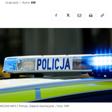
-
Autor:
AW
10.08.2025
NCZAS.INFO | Policja. Zdjęcie ilustracyjne. / foto: PAP