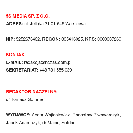
5S MEDIA SP. Z O.O.
ADRES:
ul. Jelinka 31 01-646 Warszawa
NIP:
5252676432,
REGON:
365416025,
KRS:
0000637269
KONTAKT
E-MAIL:
redakcja@nczas.com.pl
SEKRETARIAT:
+48 731 555 039
REDAKTOR NACZELNY:
dr Tomasz Sommer
WYDAWCY:
Adam Wojtasiewicz, Radosław Piwowarczyk,
Jacek Adamczyk, dr Maciej Sołdan