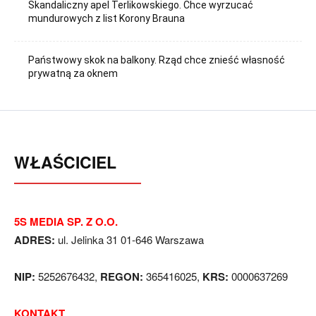
Skandaliczny apel Terlikowskiego. Chce wyrzucać
mundurowych z list Korony Brauna
Państwowy skok na balkony. Rząd chce znieść własność
prywatną za oknem
WŁAŚCICIEL
5S MEDIA SP. Z O.O.
ADRES:
ul. Jelinka 31 01-646 Warszawa
NIP:
5252676432,
REGON:
365416025,
KRS:
0000637269
KONTAKT