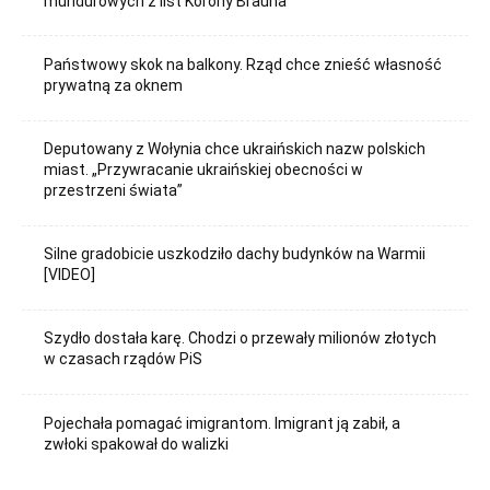
mundurowych z list Korony Brauna
Państwowy skok na balkony. Rząd chce znieść własność
prywatną za oknem
Deputowany z Wołynia chce ukraińskich nazw polskich
miast. „Przywracanie ukraińskiej obecności w
przestrzeni świata”
Silne gradobicie uszkodziło dachy budynków na Warmii
[VIDEO]
Szydło dostała karę. Chodzi o przewały milionów złotych
w czasach rządów PiS
Pojechała pomagać imigrantom. Imigrant ją zabił, a
zwłoki spakował do walizki