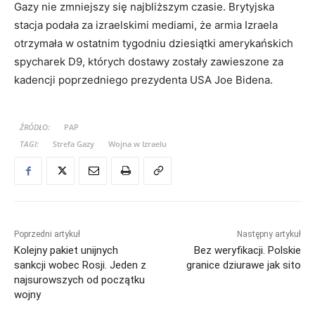
Gazy nie zmniejszy się najbliższym czasie. Brytyjska
stacja podała za izraelskimi mediami, że armia Izraela
otrzymała w ostatnim tygodniu dziesiątki amerykańskich
spycharek D9, których dostawy zostały zawieszone za
kadencji poprzedniego prezydenta USA Joe Bidena.
ŹRÓDŁO:
PAP
TAGI:
Strefa Gazy
Wojna w Izraelu
Poprzedni artykuł
Następny artykuł
Kolejny pakiet unijnych
Bez weryfikacji. Polskie
sankcji wobec Rosji. Jeden z
granice dziurawe jak sito
najsurowszych od początku
wojny