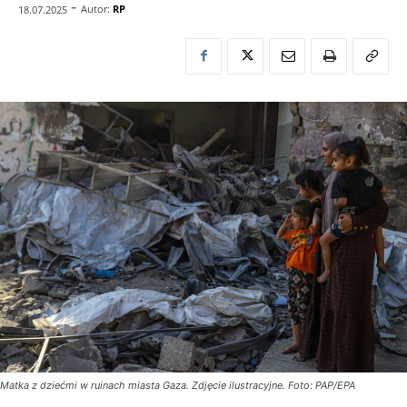
-
Autor:
RP
18.07.2025
Matka z dziećmi w ruinach miasta Gaza. Zdjęcie ilustracyjne. Foto: PAP/EPA