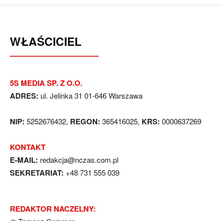
WŁAŚCICIEL
5S MEDIA SP. Z O.O.
ADRES:
ul. Jelinka 31 01-646 Warszawa
NIP:
5252676432,
REGON:
365416025,
KRS:
0000637269
KONTAKT
E-MAIL:
redakcja@nczas.com.pl
SEKRETARIAT:
+48 731 555 039
REDAKTOR NACZELNY: