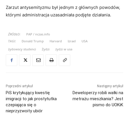
Zarzut antysemityzmu był jednym z głównych powodów,
którymi administracja uzasadniała podjęte działania.
ŹRÓDŁO:
PAP / nczas.info
TAGI:
Donald Trump
Harvard
Izrael
USA
żydowscy studenci
Żydzi
żydzi w usa
Poprzedni artykuł
Następny artykuł
PiS krytykujący kwestię
Deweloperzy robili wałki na
imigracji to jak prostytutka
metrażu mieszkania? Jest
czepiająca się o
pismo do UOKiK
nieprzyzwoity ubiór