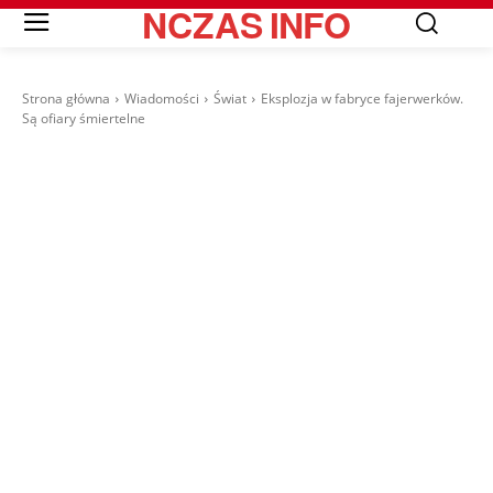
NCZAS
INFO
Strona główna
Wiadomości
Świat
Eksplozja w fabryce fajerwerków.
Są ofiary śmiertelne