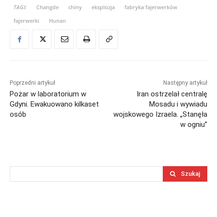
TAGI:
Changde
chiny
eksplozja
fabryka fajerwerków
fajerwerki
Hunan
Poprzedni artykuł
Następny artykuł
Pożar w laboratorium w
Iran ostrzelał centralę
Gdyni. Ewakuowano kilkaset
Mosadu i wywiadu
osób
wojskowego Izraela. „Stanęła
w ogniu”
Szukaj