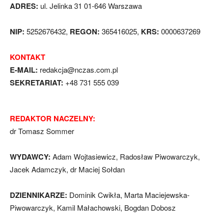
ADRES:
ul. Jelinka 31 01-646 Warszawa
NIP:
5252676432,
REGON:
365416025,
KRS:
0000637269
KONTAKT
E-MAIL:
redakcja@nczas.com.pl
SEKRETARIAT:
+48 731 555 039
REDAKTOR NACZELNY:
dr Tomasz Sommer
WYDAWCY:
Adam Wojtasiewicz, Radosław Piwowarczyk,
Jacek Adamczyk, dr Maciej Sołdan
DZIENNIKARZE:
Dominik Cwikła, Marta Maciejewska-
Piwowarczyk, Kamil Małachowski, Bogdan Dobosz