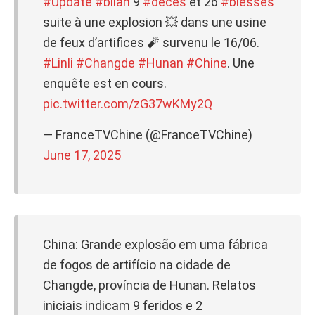
#Update
#bilan
9
#décès
et 26
#blessés
suite à une explosion 💥 dans une usine
de feux d’artifices 🧨 survenu le 16/06.
#Linli
#Changde
#Hunan
#Chine
. Une
enquête est en cours.
pic.twitter.com/zG37wKMy2Q
— FranceTVChine (@FranceTVChine)
June 17, 2025
China: Grande explosão em uma fábrica
de fogos de artifício na cidade de
Changde, província de Hunan. Relatos
iniciais indicam 9 feridos e 2