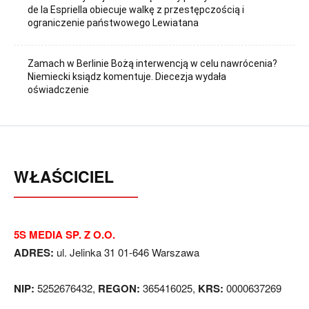
de la Espriella obiecuje walkę z przestępczością i
ograniczenie państwowego Lewiatana
Zamach w Berlinie Bożą interwencją w celu nawrócenia?
Niemiecki ksiądz komentuje. Diecezja wydała
oświadczenie
WŁAŚCICIEL
5S MEDIA SP. Z O.O.
ADRES:
ul. Jelinka 31 01-646 Warszawa
NIP:
5252676432,
REGON:
365416025,
KRS:
0000637269