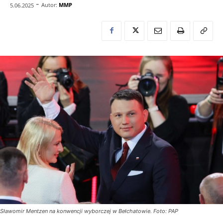
-
Autor:
MMP
5.06.2025
Sławomir Mentzen na konwencji wyborczej w Bełchatowie. Foto: PAP