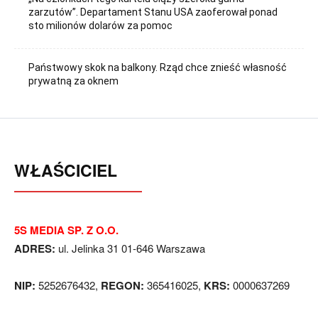
zarzutów”. Departament Stanu USA zaoferował ponad
sto milionów dolarów za pomoc
Państwowy skok na balkony. Rząd chce znieść własność
prywatną za oknem
WŁAŚCICIEL
5S MEDIA SP. Z O.O.
ADRES:
ul. Jelinka 31 01-646 Warszawa
NIP:
5252676432,
REGON:
365416025,
KRS:
0000637269