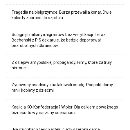
Tragedia na pielgrzymce. Burza przewaliła konar. Dwie
kobiety zabrano do szpitala
Ściągnęli miliony imigrantów bez weryfikacji. Teraz
Bocheński z PiS deklaruje, że będzie deportował
bezrobotnych Ukraińców
Z dziejów antypolskiej propagandy. Filmy, które zatruły
historię
Żydowscy osadnicy zaatakowali osadę. Podpalili domy i
ranili kobiety z dziećmi
Koalicja KO-Konfederacja? Wipler: Dla całkiem poważnego
biznesu to wymarzony scenariusz
„Na członkach tego kartelu ciąży szeroka gama