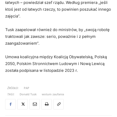
łatwych –
powiedział szef rządu. Według premiera „jeśli
ktoś jest od łatwych rzeczy, to powinien poszukać innego
zajęcia”.
Tusk zaapelował również do ministrów, by „swoją robotę
traktowali jak zawsze: serio, poważnie i z pełnym
zaangażowaniem”.
Umowa koalicyjna między Koalicją Obywatelską, Polską
2050, Polskim Stronnictwem Ludowym i Nową Lewicą
została podpisana w listopadzie 2023 r.
ŹRÓDŁO:
PAP
TAGI:
Donald Tusk
wotum zaufania