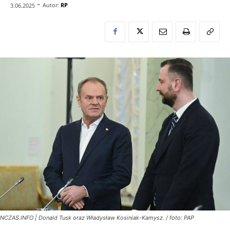
-
Autor:
RP
3.06.2025
NCZAS.INFO | Donald Tusk oraz Władysław Kosiniak-Kamysz. / foto: PAP