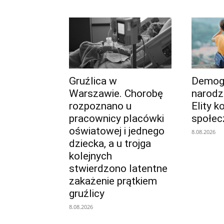
Gruźlica w
Demogr
Warszawie. Chorobę
narodz
rozpoznano u
Elity k
pracownicy placówki
społe
oświatowej i jednego
8.08.2026
dziecka, a u trojga
kolejnych
stwierdzono latentne
zakażenie prątkiem
gruźlicy
8.08.2026