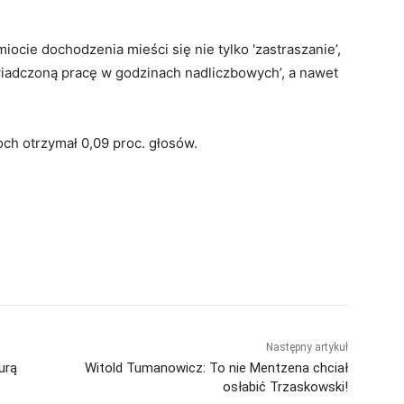
ocie dochodzenia mieści się nie tylko 'zastraszanie’,
wiadczoną pracę w godzinach nadliczbowych’, a nawet
h otrzymał 0,09 proc. głosów.
Następny artykuł
urą
Witold Tumanowicz: To nie Mentzena chciał
osłabić Trzaskowski!