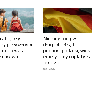
afia, czyli
Niemcy toną w
iny przyszłości.
długach. Rząd
ontra reszta
podnosi podatki, wiek
czeństwa
emerytalny i opłaty za
lekarza
8.08.2026