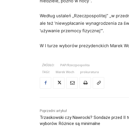
niedziele, późno w nocy”.
Według ustaleń „Rzeczpospolitej” „w przedmi
ale też 'niewypłacanie wynagrodzenia za ś
'używanie przemocy fizycznej'”.
W I turze wyborów prezydenckich Marek Woc
ŹRÓDŁO:
PAP/Rzeczpospolita
TAGI:
Marek Woch
prokuratura
Poprzedni artykuł
Trzaskowski czy Nawrocki? Sondaże przed II t
wyborów. Różnice są minimalne