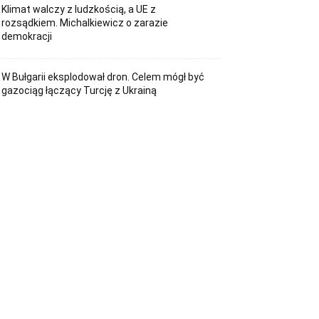
Klimat walczy z ludzkością, a UE z
rozsądkiem. Michalkiewicz o zarazie
demokracji
W Bułgarii eksplodował dron. Celem mógł być
gazociąg łączący Turcję z Ukrainą