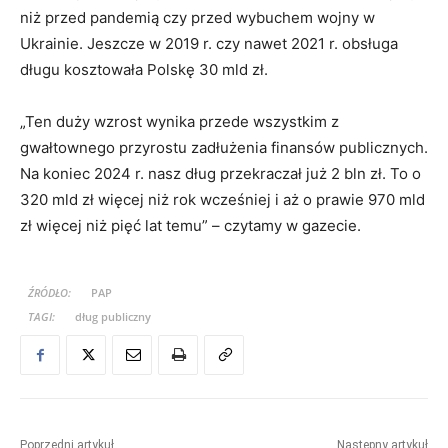
niż przed pandemią czy przed wybuchem wojny w
Ukrainie. Jeszcze w 2019 r. czy nawet 2021 r. obsługa
długu kosztowała Polskę 30 mld zł.
„Ten duży wzrost wynika przede wszystkim z
gwałtownego przyrostu zadłużenia finansów publicznych.
Na koniec 2024 r. nasz dług przekraczał już 2 bln zł. To o
320 mld zł więcej niż rok wcześniej i aż o prawie 970 mld
zł więcej niż pięć lat temu” – czytamy w gazecie.
ŹRÓDŁO:
PAP
TAGI:
dług publiczny
Poprzedni artykuł
Następny artykuł