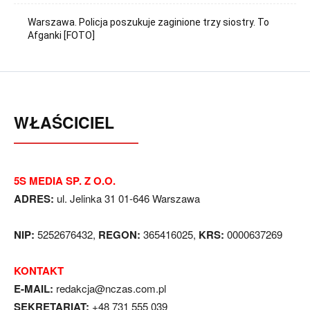
Warszawa. Policja poszukuje zaginione trzy siostry. To
Afganki [FOTO]
WŁAŚCICIEL
5S MEDIA SP. Z O.O.
ADRES:
ul. Jelinka 31 01-646 Warszawa
NIP:
5252676432,
REGON:
365416025,
KRS:
0000637269
KONTAKT
E-MAIL:
redakcja@nczas.com.pl
SEKRETARIAT:
+48 731 555 039