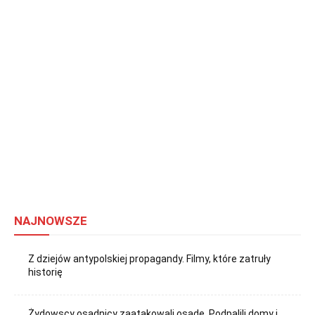
NAJNOWSZE
Z dziejów antypolskiej propagandy. Filmy, które zatruły
historię
Żydowscy osadnicy zaatakowali osadę. Podpalili domy i