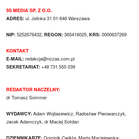
5S MEDIA SP. Z O.O.
ADRES:
ul. Jelinka 31 01-646 Warszawa
NIP:
5252676432,
REGON:
365416025,
KRS:
0000637269
KONTAKT
E-MAIL:
redakcja@nczas.com.pl
SEKRETARIAT:
+48 731 555 039
REDAKTOR NACZELNY:
dr Tomasz Sommer
WYDAWCY:
Adam Wojtasiewicz, Radosław Piwowarczyk,
Jacek Adamczyk, dr Maciej Sołdan
DZIENNIKARZE:
Dominik Cwikła, Marta Maciejewska-