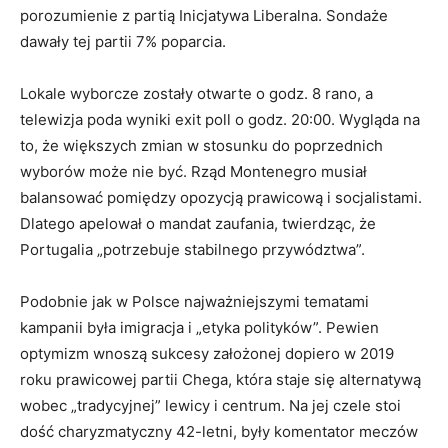
porozumienie z partią Inicjatywa Liberalna. Sondaże
dawały tej partii 7% poparcia.
Lokale wyborcze zostały otwarte o godz. 8 rano, a
telewizja poda wyniki exit poll o godz. 20:00. Wygląda na
to, że większych zmian w stosunku do poprzednich
wyborów może nie być. Rząd Montenegro musiał
balansować pomiędzy opozycją prawicową i socjalistami.
Dlatego apelował o mandat zaufania, twierdząc, że
Portugalia „potrzebuje stabilnego przywództwa”.
Podobnie jak w Polsce najważniejszymi tematami
kampanii była imigracja i „etyka polityków”. Pewien
optymizm wnoszą sukcesy założonej dopiero w 2019
roku prawicowej partii Chega, która staje się alternatywą
wobec „tradycyjnej” lewicy i centrum. Na jej czele stoi
dość charyzmatyczny 42-letni, były komentator meczów