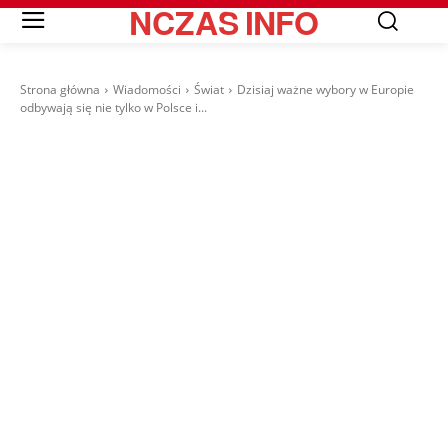
NCZAS
INFO
Strona główna
Wiadomości
Świat
Dzisiaj ważne wybory w Europie
odbywają się nie tylko w Polsce i...