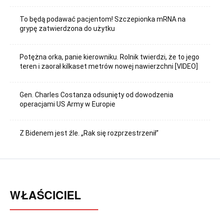
To będą podawać pacjentom! Szczepionka mRNA na
grypę zatwierdzona do użytku
Potężna orka, panie kierowniku. Rolnik twierdzi, że to jego
teren i zaorał kilkaset metrów nowej nawierzchni [VIDEO]
Gen. Charles Costanza odsunięty od dowodzenia
operacjami US Army w Europie
Z Bidenem jest źle. „Rak się rozprzestrzenił”
WŁAŚCICIEL