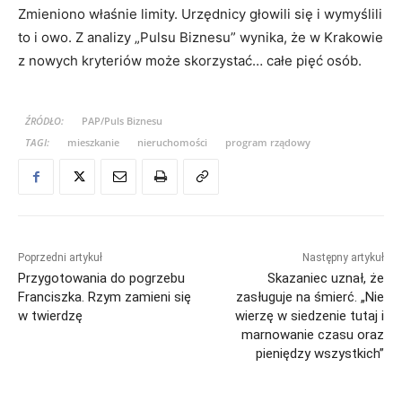
Zmieniono właśnie limity. Urzędnicy głowili się i wymyślili
to i owo. Z analizy „Pulsu Biznesu” wynika, że w Krakowie
z nowych kryteriów może skorzystać… całe pięć osób.
ŹRÓDŁO:
PAP/Puls Biznesu
TAGI:
mieszkanie
nieruchomości
program rządowy
Poprzedni artykuł
Następny artykuł
Przygotowania do pogrzebu
Skazaniec uznał, że
Franciszka. Rzym zamieni się
zasługuje na śmierć. „Nie
w twierdzę
wierzę w siedzenie tutaj i
marnowanie czasu oraz
pieniędzy wszystkich”