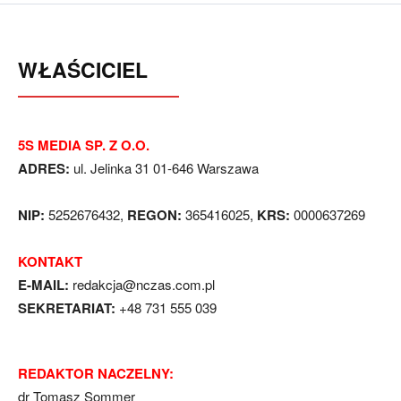
WŁAŚCICIEL
5S MEDIA SP. Z O.O.
ADRES:
ul. Jelinka 31 01-646 Warszawa
NIP:
5252676432,
REGON:
365416025,
KRS:
0000637269
KONTAKT
E-MAIL:
redakcja@nczas.com.pl
SEKRETARIAT:
+48 731 555 039
REDAKTOR NACZELNY:
dr Tomasz Sommer