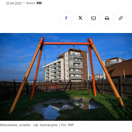
-
Autor:
KM
25.04.2025
Mieszkanie, osiedle - zdj. ilustracyjne. / Fot. PAP