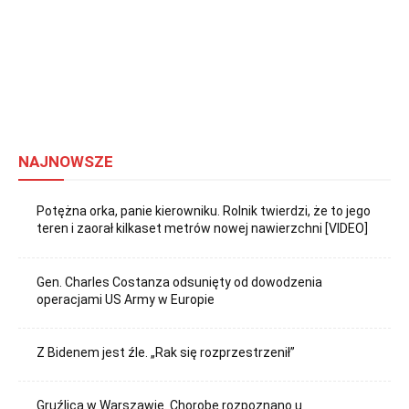
NAJNOWSZE
Potężna orka, panie kierowniku. Rolnik twierdzi, że to jego
teren i zaorał kilkaset metrów nowej nawierzchni [VIDEO]
Gen. Charles Costanza odsunięty od dowodzenia
operacjami US Army w Europie
Z Bidenem jest źle. „Rak się rozprzestrzenił”
Gruźlica w Warszawie. Chorobę rozpoznano u