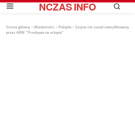
NCZAS
INFO
Strona główna
Wiadomości
Polityka
Szejna nie został zweryfikowany
przez ABW. "Przebywa na urlopie"