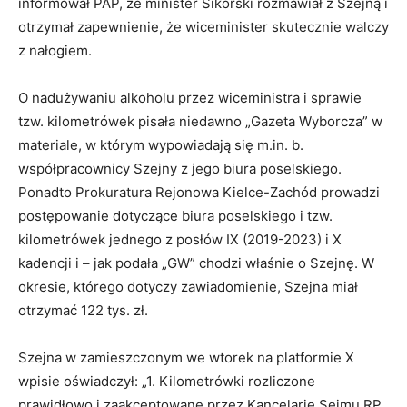
informował PAP, że minister Sikorski rozmawiał z Szejną i
otrzymał zapewnienie, że wiceminister skutecznie walczy
z nałogiem.
O nadużywaniu alkoholu przez wiceministra i sprawie
tzw. kilometrówek pisała niedawno „Gazeta Wyborcza” w
materiale, w którym wypowiadają się m.in. b.
współpracownicy Szejny z jego biura poselskiego.
Ponadto Prokuratura Rejonowa Kielce-Zachód prowadzi
postępowanie dotyczące biura poselskiego i tzw.
kilometrówek jednego z posłów IX (2019-2023) i X
kadencji i – jak podała „GW” chodzi właśnie o Szejnę. W
okresie, którego dotyczy zawiadomienie, Szejna miał
otrzymać 122 tys. zł.
Szejna w zamieszczonym we wtorek na platformie X
wpisie oświadczył: „1. Kilometrówki rozliczone
prawidłowo i zaakceptowane przez Kancelarię Sejmu RP.