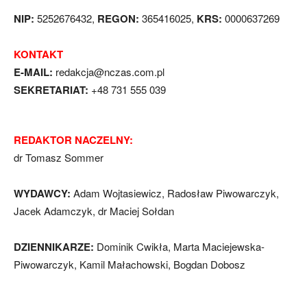
NIP:
5252676432,
REGON:
365416025,
KRS:
0000637269
KONTAKT
E-MAIL:
redakcja@nczas.com.pl
SEKRETARIAT:
+48 731 555 039
REDAKTOR NACZELNY:
dr Tomasz Sommer
WYDAWCY:
Adam Wojtasiewicz, Radosław Piwowarczyk,
Jacek Adamczyk, dr Maciej Sołdan
DZIENNIKARZE:
Dominik Cwikła, Marta Maciejewska-
Piwowarczyk, Kamil Małachowski, Bogdan Dobosz