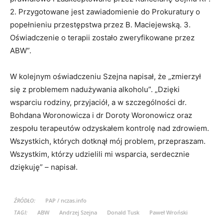
2. Przygotowane jest zawiadomienie do Prokuratury o
popełnieniu przestępstwa przez B. Maciejewską. 3.
Oświadczenie o terapii zostało zweryfikowane przez
ABW”.
W kolejnym oświadczeniu Szejna napisał, że „zmierzył
się z problemem nadużywania alkoholu”. „Dzięki
wsparciu rodziny, przyjaciół, a w szczególności dr.
Bohdana Woronowicza i dr Doroty Woronowicz oraz
zespołu terapeutów odzyskałem kontrolę nad zdrowiem.
Wszystkich, których dotknął mój problem, przepraszam.
Wszystkim, którzy udzielili mi wsparcia, serdecznie
dziękuję” – napisał.
ŹRÓDŁO:
PAP / nczas.info
TAGI:
ABW
Andrzej Szejna
Donald Tusk
Paweł Wroński