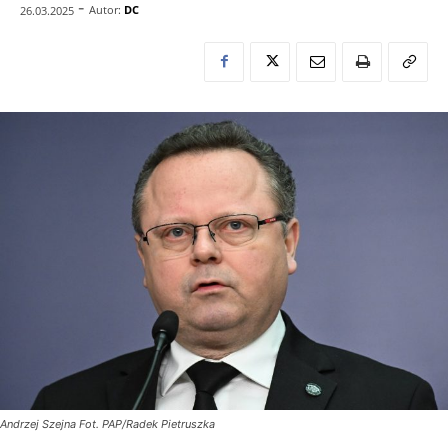
-
Autor:
DC
26.03.2025
Andrzej Szejna Fot. PAP/Radek Pietruszka