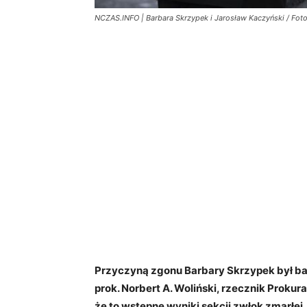
NCZAS.INFO | Barbara Skrzypek i Jarosław Kaczyński / Foto
Przyczyną zgonu Barbary Skrzypek był ba
prok. Norbert A. Woliński, rzecznik Proku
że to wstępne wyniki sekcji zwłok zmarłej