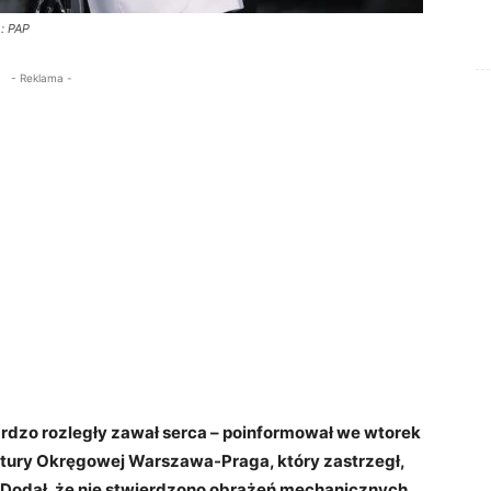
: PAP
- Reklama -
rdzo rozległy zawał serca – poinformował we wtorek
ratury Okręgowej Warszawa-Praga, który zastrzegł,
. Dodał, że nie stwierdzono obrażeń mechanicznych,