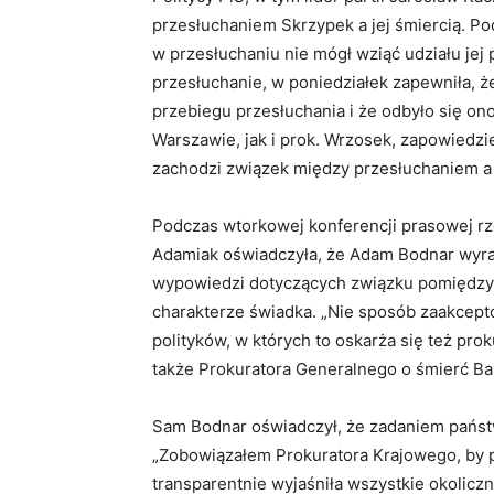
przesłuchaniem Skrzypek a jej śmiercią. Pod
w przesłuchaniu nie mógł wziąć udziału jej
przesłuchanie, w poniedziałek zapewniła, że
przebiegu przesłuchania i że odbyło się o
Warszawie, jak i prok. Wrzosek, zapowiedzi
zachodzi związek między przesłuchaniem a 
Podczas wtorkowej konferencji prasowej r
Adamiak oświadczyła, że Adam Bodnar wy
wypowiedzi dotyczących związku pomiędzy ś
charakterze świadka. „Nie sposób zaakcep
polityków, w których to oskarża się też pr
także Prokuratora Generalnego o śmierć Ba
Sam Bodnar oświadczył, że zadaniem państw
„Zobowiązałem Prokuratora Krajowego, by p
transparentnie wyjaśniła wszystkie okoliczn