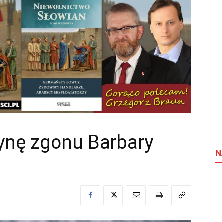
ynę zgonu Barbary
N