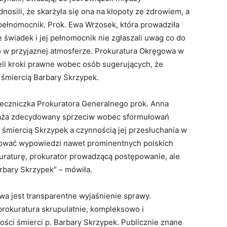
nosili, że skarżyła się ona na kłopoty ze zdrowiem, a
 pełnomocnik. Prok. Ewa Wrzosek, która prowadziła
 świadek i jej pełnomocnik nie zgłaszali uwag co do
no w przyjaznej atmosferze. Prokuratura Okręgowa w
eli kroki prawne wobec osób sugerujących, że
śmiercią Barbary Skrzypek.
zeczniczka Prokuratora Generalnego prok. Anna
raża zdecydowany sprzeciw wobec sformułowań
miercią Skrzypek a czynnością jej przesłuchania w
tować wypowiedzi nawet prominentnych polskich
okuraturę, prokurator prowadzącą postępowanie, ale
rbary Skrzypek” – mówiła.
a jest transparentne wyjaśnienie sprawy.
rokuratura skrupulatnie, kompleksowo i
ości śmierci p. Barbary Skrzypek. Publicznie znane