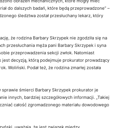
wierdzono obrażeń mechanicznych, które mogły mieć
riał do dalszych badań, które będą przeprowadzone” –
zonego śledztwa został przesłuchany lekarz, który
ację, że rodzina Barbary Skrzypek nie zgodziła się na
ach przesłuchania męża pani Barbary Skrzypek i syna
i sobie przeprowadzenia sekcji zwłok. Natomiast
 jest decyzją, którą podejmuje prokurator prowadzący
rok. Woliński. Podał też, że rodzina zmarłej została
 sprawie śmierci Barbary Skrzypek prokurator je
ie innych, bardziej szczegółowych informacji. „Takiej
bliczniać całość zgromadzonego materiału dowodowego
czyński, uważają, że jest związek między