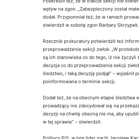
Podkreślił też, że w trakcie sekcji nie st
wpływ na zgon. „Zabezpieczony został mate
dodał. Przypomniał też, że w ramach prowad
stwierdził w sobotę zgon Barbary Skrzypek.
Rzecznik prokuratury potwierdził też inform
przeprowadzenie sekcji zwłok. „W protokoł
są ich stanowiska co do tego, iż nie życzyl
decyzja co do przeprowadzenia sekcji zwłok
śledztwo, i taką decyzję podjął” – wyjaśnił p
poinformowana o terminie sekcji.
Dodał też, że na obecnym etapie śledztwa w
prowadzący nie zdecydował się na przekazan
decyzji na chwilę obecną nie ma, aby upu
w tej sprawie” – stwierdził.
Politycy PiS, w tym lider partii Jarosław Ka